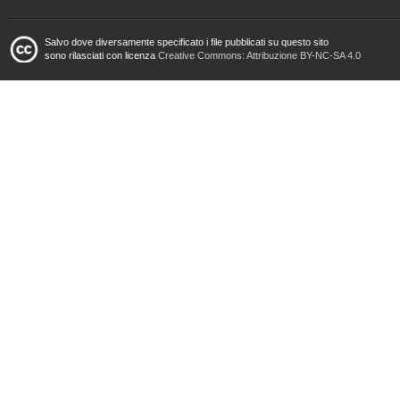
Salvo dove diversamente specificato i file pubblicati su questo sito
sono rilasciati con licenza
Creative Commons: Attribuzione BY-NC-SA 4.0