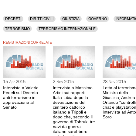
DECRETI
DIRITTI CIVILI
GIUSTIZIA
GOVERNO
INFORMATI
TERRORISMO
TERRORISMO INTERNAZIONALE
REGISTRAZIONI CORRELATE
15
2015
2
2015
28
2015
Apr
Nov
Nov
Intervista a Valeria
Intervista a Massimo
Lotta al terrorism
Fedeli sul Decreto
Artini sui rapporti
Ministro della
anti terrorismo in
Italia-Libia dopo la
Giustizia, Andrea
approvazione al
devastazione del
Orlando "controlli
Senato
cimitero cattolico
chat e playstation
italiano a Tripoli e
Intervista ad Anto
dopo che, secondo il
Soro
governo di Tobruk, tre
navi da guerra
italiane sarebbero