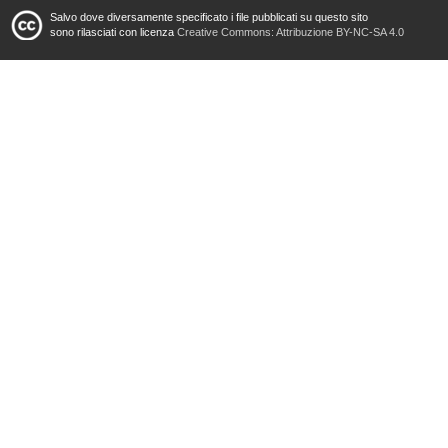
Salvo dove diversamente specificato i file pubblicati su questo sito
sono rilasciati con licenza
Creative Commons: Attribuzione BY-NC-SA 4.0