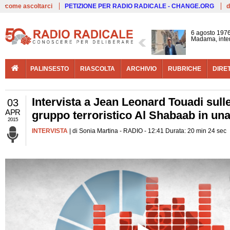
Live
come ascoltarci
PETIZIONE PER RADIO RADICALE - CHANGE.ORG
d
6 agosto 1976
Madama, interv
PALINSESTO
RIASCOLTA
ARCHIVIO
RUBRICHE
DIRE
Intervista a Jean Leonard Touadi sulle 
03
APR
gruppo terroristico Al Shabaab in una
2015
INTERVISTA
| di Sonia Martina - RADIO - 12:41 Durata: 20 min 24 sec