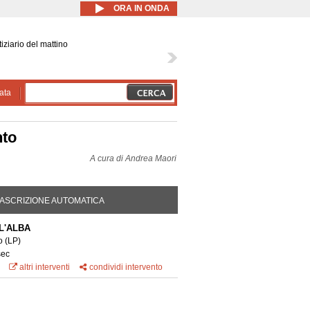
ORA IN ONDA
iziario del mattino
ata
nto
A cura di
Andrea Maori
DA ATTIVA)
ASCRIZIONE AUTOMATICA
L'ALBA
eo
(LP)
sec
altri interventi
condividi intervento