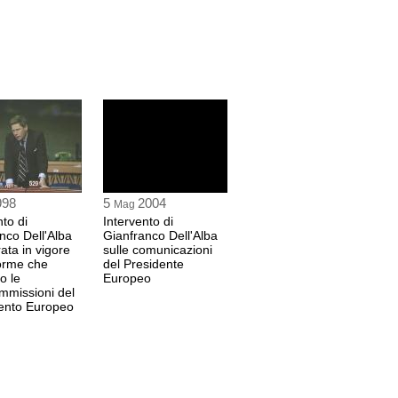
998
5
2004
Mag
nto di
Intervento di
nco Dell'Alba
Gianfranco Dell'Alba
rata in vigore
sulle comunicazioni
orme che
del Presidente
o le
Europeo
mmissioni del
ento Europeo