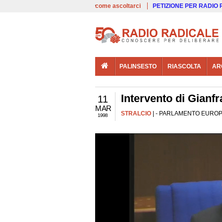
00:00
Live
come ascoltarci
PETIZIONE PER RADIO
PALINSESTO
RIASCOLTA
AR
Intervento di Gianf
11
MAR
STRALCIO
| - PARLAMENTO EUROPEO 
1998