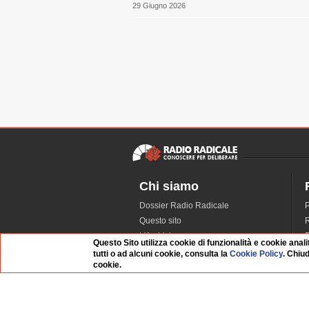
29 Giugno 2026
Chi siamo
Dossier Radio Radicale
P
Questo sito
R
L'Archivio
D
Questo Sito utilizza cookie di funzionalità e cookie anali
Redazione
tutti o ad alcuni cookie, consulta la
Cookie Policy
. Chiu
cookie.
La musica da Requiem
I
Infrastruttura informatica
S
Contattaci