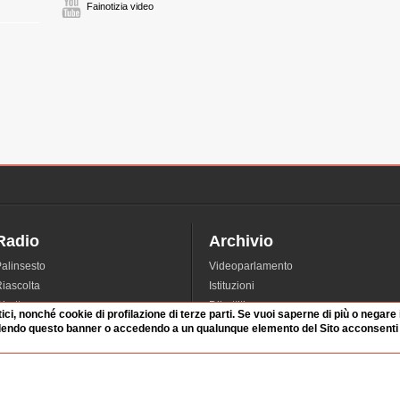
Fainotizia video
Radio
Archivio
alinsesto
Videoparlamento
iascolta
Istituzioni
irette
Dibattiti
tici, nonché cookie di profilazione di terze parti. Se vuoi saperne di più o negare
Rubriche
Manifestazioni
dendo questo banner o accedendo a un qualunque elemento del Sito acconsenti a
nterviste
Radicali
tatistiche audio/video