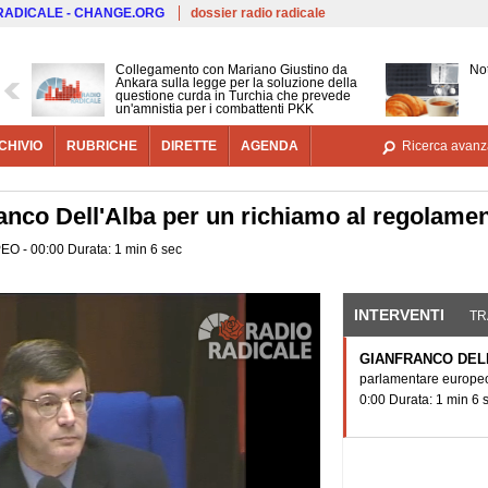
Salta al contenuto principale
 RADICALE - CHANGE.ORG
dossier radio radicale
Collegamento con Mariano Giustino da
Not
Ankara sulla legge per la soluzione della
questione curda in Turchia che prevede
un'amnistia per i combattenti PKK
CHIVIO
RUBRICHE
DIRETTE
AGENDA
Ricerca avanz
ranco Dell'Alba per un richiamo al regolame
- 00:00 Durata: 1 min 6 sec
INTERVENTI
(SCHE
TR
GIANFRANCO DEL
parlamentare europ
0:00 Durata: 1 min 6 