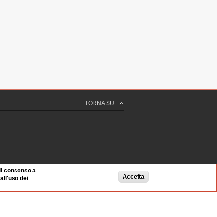
TORNA SU
 il consenso a
Accetta
ll'uso dei