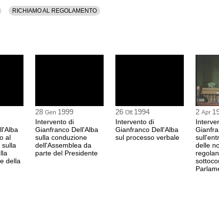
RICHIAMO AL REGOLAMENTO
28
1999
26
1994
2
1
Gen
Ott
Apr
Intervento di
Intervento di
Interve
l'Alba
Gianfranco Dell'Alba
Gianfranco Dell'Alba
Gianfra
o al
sulla conduzione
sul processo verbale
sull'ent
 sulla
dell'Assemblea da
delle n
lla
parte del Presidente
regolan
e della
sottoco
Parlam