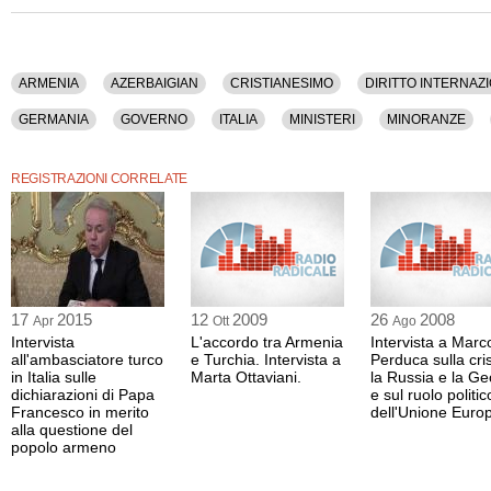
ARMENIA
AZERBAIGIAN
CRISTIANESIMO
DIRITTO INTERNAZ
GERMANIA
GOVERNO
ITALIA
MINISTERI
MINORANZE
TURCHIA
UNIONE EUROPEA
VATICANO
REGISTRAZIONI CORRELATE
17
2015
12
2009
26
2008
Apr
Ott
Ago
Intervista
L'accordo tra Armenia
Intervista a Marc
all'ambasciatore turco
e Turchia. Intervista a
Perduca sulla cris
in Italia sulle
Marta Ottaviani.
la Russia e la Ge
dichiarazioni di Papa
e sul ruolo politic
Francesco in merito
dell'Unione Euro
alla questione del
popolo armeno