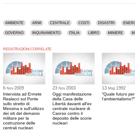
Fisica, Fonti Rinnovabili, Gentiloni, Geologia, Governo, Inquinamento, Italia, Libro
Nucleare, Politica, Renzi, Ricerca, Scanzano, Scienza, Scorie Radioattive, Sicure
Tecnologia.
La registrazione video di questo dibatto ha una durata di 1 ora e 23 minuti.
AMBIENTE
ARMI
CENTRALE
COSTI
DISASTRI
ENERG
Il contenuto è disponibile anche nella sola versione audio.
GOVERNO
INQUINAMENTO
ITALIA
LIBRO
MINIERE
M
SCIENZA
SCORIE RADIOATTIVE
SICUREZZA
STATO
TEC
REGISTRAZIONI CORRELATE
6
2009
23
2003
13
1992
Nov
Nov
Mag
Intervista ad Ermete
Oggi manifestazione
"Quale futuro per
Realacci sul Ponte
della Casa delle
l'ambientalismo?
sullo stretto di
Libertà davanti all'ex
Messina e sull'utilizzo
centrale nucleare di
dei siti del demanio
Caorso contro il
militare per la
deposito delle scorie
costruzione delle
nucleari
centrali nucleari