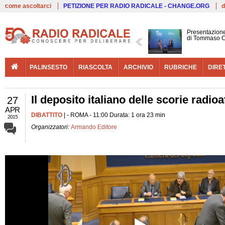
Live
come ascoltarci
PETIZIONE PER RADIO RADICALE - CHANGE.ORG
d
Presentazione
di Tommaso C
PALINSESTO
RIASCOLTA
ARCHIVIO
RUBRICHE
DIRE
Il deposito italiano delle scorie radioat
27
APR
DIBATTITO
| - ROMA - 11:00 Durata: 1 ora 23 min
2015
Organizzatori:
Armando Editore