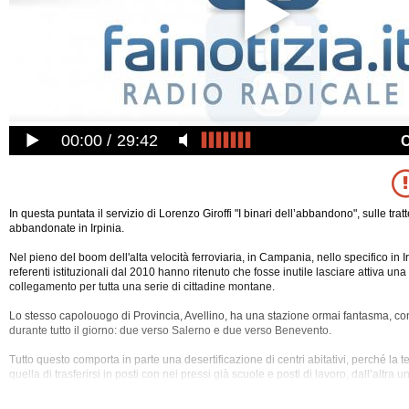
00:00
29:42
In questa puntata il servizio di Lorenzo Giroffi "I binari dell’abbandono", sulle tratt
abbandonate in Irpinia.
Nel pieno del boom dell'alta velocità ferroviaria, in Campania, nello specifico in Ir
referenti istituzionali dal 2010 hanno ritenuto che fosse inutile lasciare attiva una
collegamento per tutta una serie di cittadine montane.
Lo stesso capolouogo di Provincia, Avellino, ha una stazione ormai fantasma, con 
durante tutto il giorno: due verso Salerno e due verso Benevento.
Tutto questo comporta in parte una
desertificazione di centri abitativi, perché la
quella di trasferirsi in posti con nei pressi già scuole e posti di lavoro, dall’altra 
traffico di auto, bus e camion, relativi soprattutto al commercio.