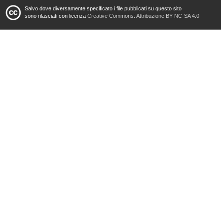
Salvo dove diversamente specificato i file pubblicati su questo sito
sono rilasciati con licenza
Creative Commons: Attribuzione BY-NC-SA 4.0