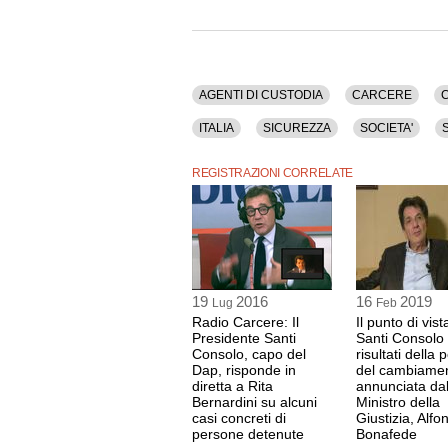
La registrazione video di questa manifestazione 
Questo contenuto è disponibile anche nella sol
AGENTI DI CUSTODIA
CARCERE
ITALIA
SICUREZZA
SOCIETA'
REGISTRAZIONI CORRELATE
19
2016
16
2019
Lug
Feb
Radio Carcere: Il
Il punto di vist
Presidente Santi
Santi Consolo 
Consolo, capo del
risultati della p
Dap, risponde in
del cambiame
diretta a Rita
annunciata da
Bernardini su alcuni
Ministro della
casi concreti di
Giustizia, Alfo
persone detenute
Bonafede