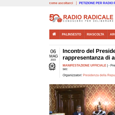
00:00
Live
come ascoltarci
PETIZIONE PER RADIO
PALINSESTO
RIASCOLTA
AR
Incontro del Presid
06
MAG
rappresentanza di al
2015
MANIFESTAZIONE UFFICIALE
| - Pr
sec
Organizzatori:
Presidenza della Repu