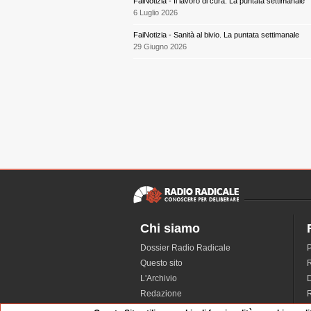
FaiNotizia - Il lavoro di cura. La puntata settimanale
6 Luglio 2026
FaiNotizia - Sanità al bivio. La puntata settimanale
29 Giugno 2026
Chi siamo
Dossier Radio Radicale
P
Questo sito
R
L'Archivio
D
Redazione
La musica da Requiem
I