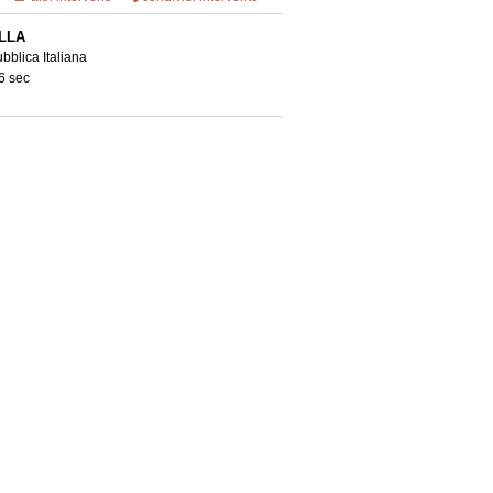
LLA
bblica Italiana
6 sec