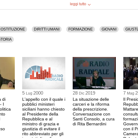
leggi tutto
ufficiale ha una durata di 6 minuti.
a versione audio.
COSTITUZIONE
DIRITTI UMANI
FORMAZIONE
GIOVANI
GIUSTI
STORIA
5
2000
28
2019
7
2
Lug
Dic
Mag
a di
L'appello con il quale i
La situazione delle
Il Presi
- I
pubblici ministeri
carceri e la riforma
Repubbl
olitica
siciliani hanno chiesto
della prescrizione.
Mattare
nto
al Presidente della
Conversazione con
consult
l
Repubblica e al
Santi Consolo, a cura
formazi
ministro di grazia e
di Rita Bernardini
Governo
nso
giustizia di evitare il
con il 
rito abbreviato per gli
Camera 