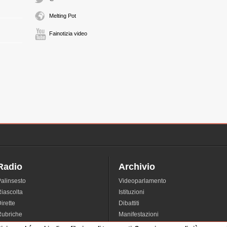
Melting Pot
Fainotizia video
Radio
Archivio
alinsesto
Videoparlamento
iascolta
Istituzioni
irette
Dibattiti
Rubriche
Manifestazioni
nterviste
Radicali