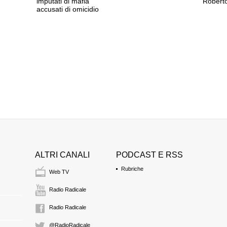
imputati di mafia
Roberto
accusati di omicidio
ALTRI CANALI
PODCAST E RSS
Rubriche
Web TV
Radio Radicale
Radio Radicale
@RadioRadicale