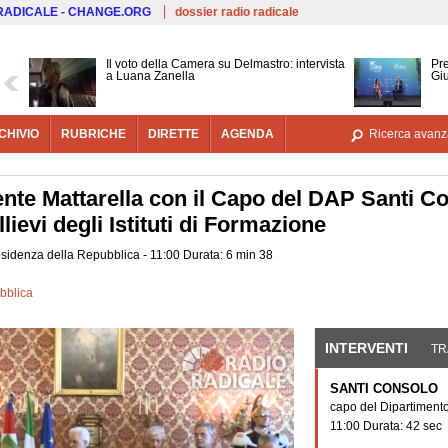
Salta al contenuto principale
 RADICALE - CHANGE.ORG
dossier radio radicale
Il voto della Camera su Delmastro: intervista
Pre
a Luana Zanella
Gi
CHIVIO
RUBRICHE
DIRETTE
AGENDA
Ricerca avanz
ente Mattarella con il Capo del DAP Santi C
lievi degli Istituti di Formazione
esidenza della Repubblica - 11:00 Durata: 6 min 38
bblica
INTERVENTI
(SCHE
TR
SANTI CONSOLO
capo del Dipartimento
11:00 Durata: 42 sec