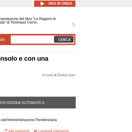
ORA IN ONDA
sentazione del libro "Le Ragioni di
uda" di Tommaso Cerno.
ata
onsolo e con una
A cura di
Enrica Izzo
DA ATTIVA)
ASCRIZIONE AUTOMATICA
 dell'Amministrazione Penitenziaria
altri interventi
condividi intervento