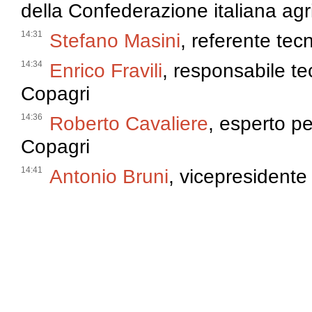
della Confederazione italiana agri
14:31
Stefano Masini
, referente te
14:34
Enrico Fravili
, responsabile tec
Copagri
14:36
Roberto Cavaliere
, esperto per
Copagri
14:41
Antonio Bruni
, vicepresidente 