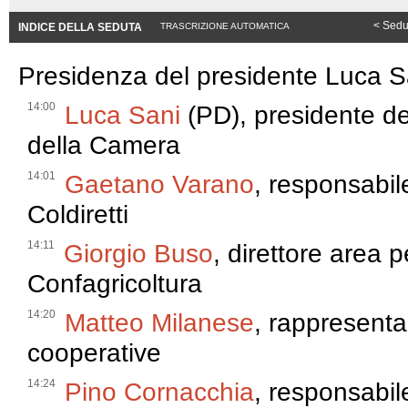
< Sedu
INDICE DELLA SEDUTA
TRASCRIZIONE AUTOMATICA
Presidenza del presidente Luca S
14:00
Luca Sani
(PD), presidente de
della Camera
14:01
Gaetano Varano
, responsabil
Coldiretti
14:11
Giorgio Buso
, direttore area p
Confagricoltura
14:20
Matteo Milanese
, rappresenta
cooperative
14:24
Pino Cornacchia
, responsabil