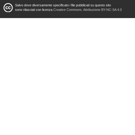
Salvo dove diversamente specificato i file pubblicati su questo sito
sono rilasciati con licenza
Creative Commons: Attribuzione BY-NC-SA 4.0