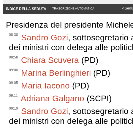
< Sedu
INDICE DELLA SEDUTA
TRASCRIZIONE AUTOMATICA
Presidenza del presidente Michel
08:30
Sandro Gozi
, sottosegretario
dei ministri con delega alle polit
08:58
Chiara Scuvera
(PD)
09:00
Marina Berlinghieri
(PD)
09:05
Maria Iacono
(PD)
09:11
Adriana Galgano
(SCPI)
09:19
Sandro Gozi
, sottosegretario
dei ministri con delega alle polit