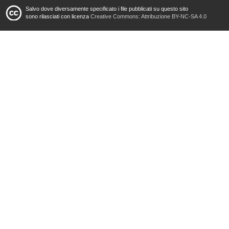
Salvo dove diversamente specificato i file pubblicati su questo sito
sono rilasciati con licenza
Creative Commons: Attribuzione BY-NC-SA 4.0