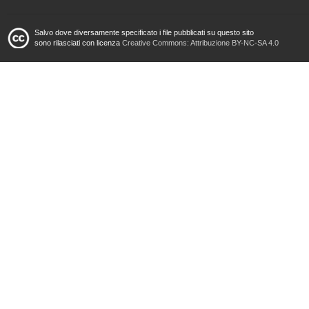
Salvo dove diversamente specificato i file pubblicati su questo sito
sono rilasciati con licenza
Creative Commons: Attribuzione BY-NC-SA 4.0