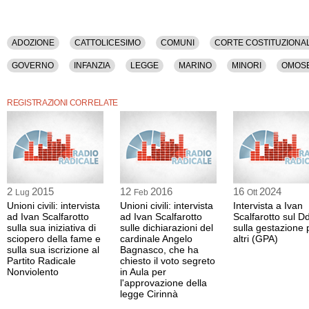
ADOZIONE
CATTOLICESIMO
COMUNI
CORTE COSTITUZIONA
GOVERNO
INFANZIA
LEGGE
MARINO
MINORI
OMOSE
ROMA
UNIONI CIVILI
REGISTRAZIONI CORRELATE
2
2015
12
2016
16
2024
Lug
Feb
Ott
Unioni civili: intervista
Unioni civili: intervista
Intervista a Ivan
ad Ivan Scalfarotto
ad Ivan Scalfarotto
Scalfarotto sul Dd
sulla sua iniziativa di
sulle dichiarazioni del
sulla gestazione 
sciopero della fame e
cardinale Angelo
altri (GPA)
sulla sua iscrizione al
Bagnasco, che ha
Partito Radicale
chiesto il voto segreto
Nonviolento
in Aula per
l'approvazione della
legge Cirinnà