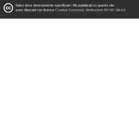
Salvo dove diversamente specificato i file pubblicati su questo sito
sono rilasciati con licenza
Creative Commons: Attribuzione BY-NC-SA 4.0