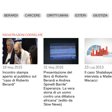
BERARDI
CARCERE
DIRITTI UMANI
ESTERI
GIUSTIZIA
REGISTRAZIONI CORRELATE
18
2015
31
2016
23
2013
Mag
Mag
Lug
Incontro stampa
Presentazione del
Il caso Shalabay
aperto al pubblico sul
libro di Roberto
intervista a Matt
"caso di Roberto
Berardi e Andrea
Mecacci
Berardi"
Spinelli Barrile"
Esperanza. La vera
storia di un uomo
contro una dittatura
africana" (edito da
Slow News)