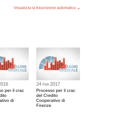
Visualizza la trascrizione automatica
ossime udienze
 sec
14 ottobre 2015, ore 15,00
2016
24
2017
Feb
o per il crac
Processo per il crac
dito
del Credito
tivo di
Cooperativo di
Firenze