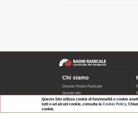
Chi siamo
Dossier Radio Radicale
P
Questo sito
R
Questo Sito utilizza cookie di funzionalità e cookie anali
L'Archivio
D
tutti o ad alcuni cookie, consulta la
Cookie Policy
. Chiu
Redazione
cookie.
La musica da Requiem
I
Infrastruttura informatica
S
Contattaci
Dati societari