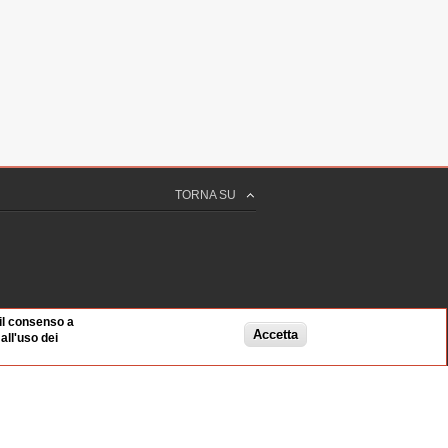
TORNA SU
 il consenso a
Accetta
ll'uso dei