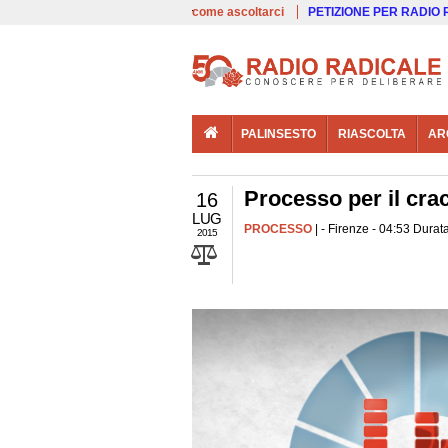
00:00
Live
come ascoltarci
PETIZIONE PER RADIO
PALINSESTO
RIASCOLTA
AR
Processo per il cra
16
LUG
PROCESSO
| - Firenze - 04:53 Durat
2015