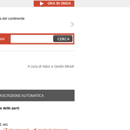
ORA IN ONDA
a del continente
ata
A cura di
Aduc e Guido Mesiti
DA ATTIVA)
ASCRIZIONE AUTOMATICA
e delle parti
1 sec