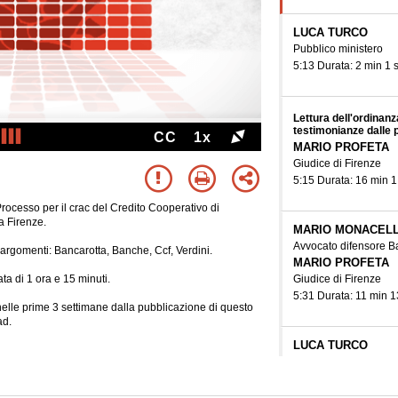
LUCA TURCO
Pubblico ministero
5:13 Durata: 2 min 1 
Lettura dell'ordinanz
testimonianze dalle p
CC
1x
MARIO PROFETA
Giudice di Firenze
5:15 Durata: 16 min 1
Processo per il crac del Credito Cooperativo di
a Firenze.
MARIO MONACELL
Avvocato difensore Ba
i argomenti: Bancarotta, Banche, Ccf, Verdini.
MARIO PROFETA
Giudice di Firenze
ta di 1 ora e 15 minuti.
5:31 Durata: 11 min 1
e nelle prime 3 settimane dalla pubblicazione di questo
ad.
LUCA TURCO
Pubblico ministero
MARIO PROFETA
Giudice di Firenze