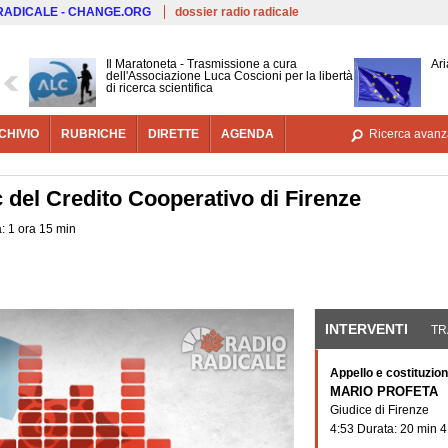
Salta al contenuto principale
 RADICALE - CHANGE.ORG
dossier radio radicale
Il Maratoneta - Trasmissione a cura
Ari
dell'Associazione Luca Coscioni per la libertà
di ricerca scientifica
CHIVIO
RUBRICHE
DIRETTE
AGENDA
Ricerca avanz
c del Credito Cooperativo di Firenze
a: 1 ora 15 min
INTERVENTI
(SCHE
TR
Appello e costituzion
MARIO PROFETA
Giudice di Firenze
4:53 Durata: 20 min 4