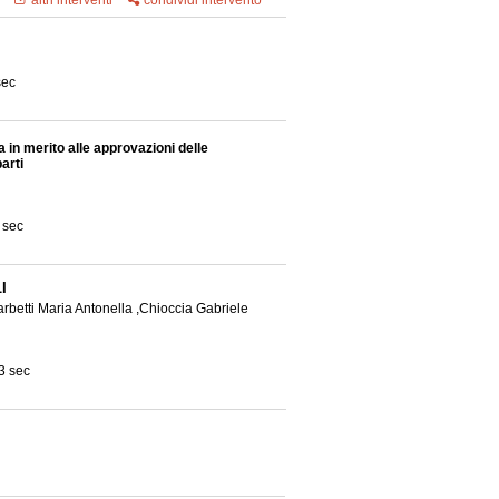
altri interventi
condividi intervento
sec
a in merito alle approvazioni delle
arti
 sec
I
rbetti Maria Antonella ,Chioccia Gabriele
3 sec