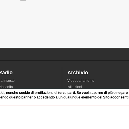
Radio
Archivio
alinsesto
Videoparlamento
iascolta
Istituzioni
tici, nonché cookie di profilazione di terze parti. Se vuoi saperne di più o negare
irette
Dibattiti
dendo questo banner o accedendo a un qualunque elemento del Sito acconsenti a
Rubriche
Manifestazioni
nterviste
Radicali
tatistiche audio/video