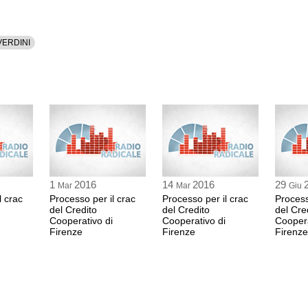
5:42 Durata: 58 sec
VERDINI
Calendario delle pr
MARIO PROFETA
Giudice di Firenze
5:43 Durata: 24 min 8
Prossima udienza: 
1
2016
14
2016
29
Mar
Mar
Giu
l crac
Processo per il crac
Processo per il crac
Process
del Credito
del Credito
del Cre
Cooperativo di
Cooperativo di
Coopera
Firenze
Firenze
Firenze