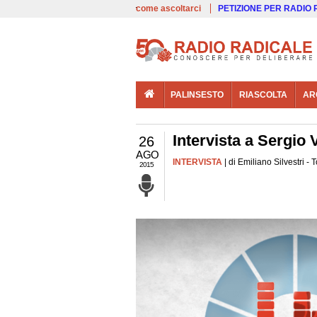
00:00
Live
come ascoltarci
PETIZIONE PER RADIO
PALINSESTO
RIASCOLTA
AR
Intervista a Sergio 
26
AGO
INTERVISTA
| di Emiliano Silvestri - 
2015