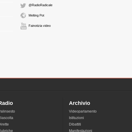
@RadioRadicale
Melting Pot
Fainotizia video
Radio
Archivio
alinsesto
Videoparlamento
iascolta
Istituzioni
irette
Dibattiti
Rubriche
Manifestazioni