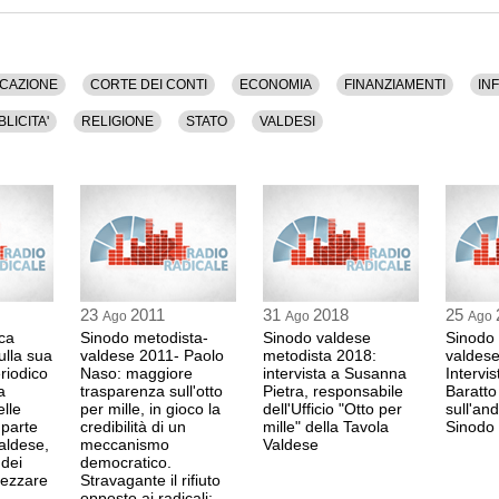
eguenti temi: Cattolicesimo, Chiesa, Comunicazione,
azione, Irpef, Parlamento, Protestanti, Pubblicita',
i.
CAZIONE
CORTE DEI CONTI
ECONOMIA
FINANZIAMENTI
IN
LICITA'
RELIGIONE
STATO
VALDESI
23
2011
31
2018
25
Ago
Ago
Ago
uca
Sinodo metodista-
Sinodo valdese
Sinodo 
ulla sua
valdese 2011- Paolo
metodista 2018:
valdese
eriodico
Naso: maggiore
intervista a Susanna
Intervi
a
trasparenza sull'otto
Pietra, responsabile
Baratto
lle
per mille, in gioco la
dell'Ufficio "Otto per
sull'an
 parte
credibilità di un
mille" della Tavola
Sinodo
aldese,
meccanismo
Valdese
 dei
democratico.
mezzare
Stravagante il rifiuto
opposto ai radicali;