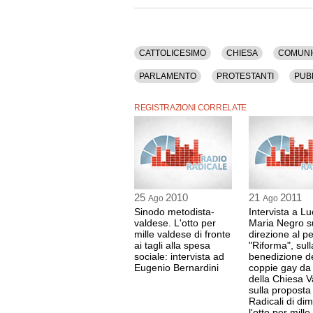
Nel corso dell'intervista sono stati trattati i s
Corte Dei Conti, Economia, Finanziamenti, Inform
Religione, Stato, Valdesi.
La registrazione audio ha una durata di 8 minut
CATTOLICESIMO
CHIESA
COMUNI
PARLAMENTO
PROTESTANTI
PUBB
REGISTRAZIONI CORRELATE
25
2010
21
2011
Ago
Ago
Sinodo metodista-
Intervista a L
valdese. L'otto per
Maria Negro s
mille valdese di fronte
direzione al p
ai tagli alla spesa
"Riforma", sull
sociale: intervista ad
benedizione de
Eugenio Bernardini
coppie gay da
della Chiesa V
sulla proposta
Radicali di di
l'otto per mille