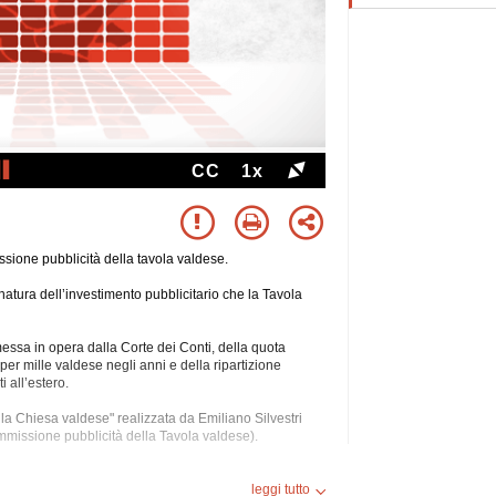
CC
1x
sione pubblicità della tavola valdese.
natura dell’investimento pubblicitario che la Tavola
essa in opera dalla Corte dei Conti, della quota
 per mille valdese negli anni e della ripartizione
i all’estero.
della Chiesa valdese" realizzata da Emiliano
Silvestri
missione pubblicità della Tavola valdese).
sto 2015 alle 19:00.
leggi tutto