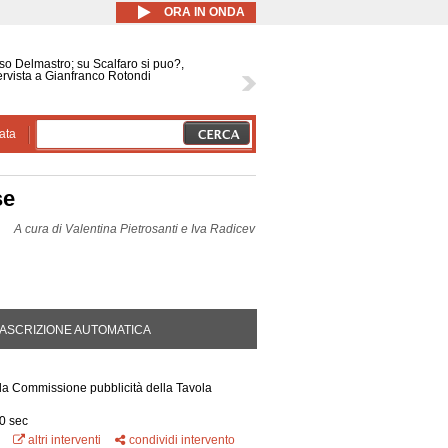
ORA IN ONDA
o Delmastro; su Scalfaro si puo?,
ervista a Gianfranco Rotondi
ata
se
A cura di
Valentina Pietrosanti e Iva Radicev
DA ATTIVA)
ASCRIZIONE AUTOMATICA
la Commissione pubblicità della Tavola
0 sec
altri interventi
condividi intervento