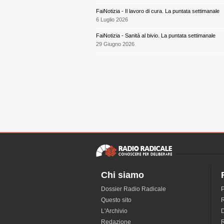
FaiNotizia - Il lavoro di cura. La puntata settimanale
6 Luglio 2026
FaiNotizia - Sanità al bivio. La puntata settimanale
29 Giugno 2026
Chi siamo
Dossier Radio Radicale
P
Questo sito
R
L'Archivio
D
Redazione