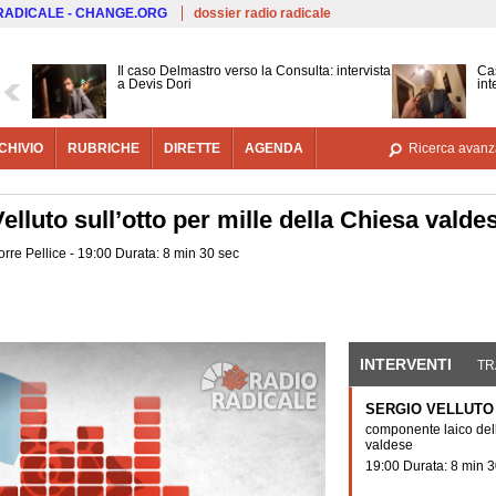
Salta al contenuto principale
 RADICALE - CHANGE.ORG
dossier radio radicale
Il caso Delmastro verso la Consulta: intervista
Cas
a Devis Dori
int
CHIVIO
RUBRICHE
DIRETTE
AGENDA
Ricerca avanz
Velluto sull’otto per mille della Chiesa valde
Torre Pellice - 19:00 Durata: 8 min 30 sec
INTERVENTI
(SCHE
TR
SERGIO VELLUTO
componente laico del
valdese
19:00 Durata: 8 min 3