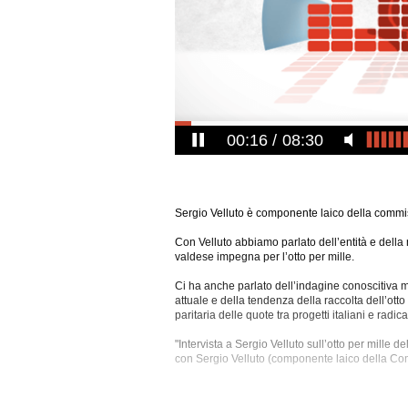
00:17
08:30
Sergio Velluto è componente laico della commis
Con Velluto abbiamo parlato dell’entità e della 
valdese impegna per l’otto per mille.
Ci ha anche parlato dell’indagine conoscitiva m
attuale e della tendenza della raccolta dell’otto
paritaria delle quote tra progetti italiani e radicat
"Intervista a Sergio Velluto sull’otto per mille 
con Sergio Velluto (componente laico della Com
L'intervista è stata registrata mercoledì 26 ago