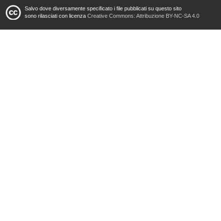
Salvo dove diversamente specificato i file pubblicati su questo sito
sono rilasciati con licenza
Creative Commons: Attribuzione BY-NC-SA 4.0