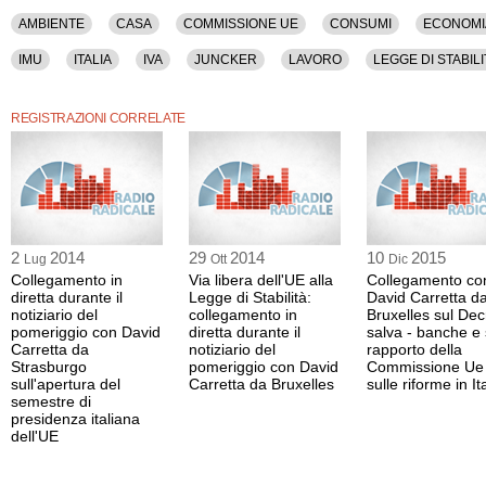
AMBIENTE
CASA
COMMISSIONE UE
CONSUMI
ECONOMI
IMU
ITALIA
IVA
JUNCKER
LAVORO
LEGGE DI STABILI
SVILUPPO
TASI
UE
REGISTRAZIONI CORRELATE
2
2014
29
2014
10
2015
Lug
Ott
Dic
Collegamento in
Via libera dell'UE alla
Collegamento co
diretta durante il
Legge di Stabilità:
David Carretta d
notiziario del
collegamento in
Bruxelles sul Dec
pomeriggio con David
diretta durante il
salva - banche e 
Carretta da
notiziario del
rapporto della
Strasburgo
pomeriggio con David
Commissione Ue
sull'apertura del
Carretta da Bruxelles
sulle riforme in It
semestre di
presidenza italiana
dell'UE