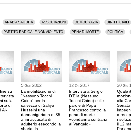
ARABIA SAUDITA
ASSOCIAZIONI
DEMOCRAZIA
DIRITTI CIVILI
PARTITO RADICALE NONVIOLENTO
PENA DI MORTE
POLITICA
9
2002
12
2017
30
Gen
Ott
Giu
line su
La mobilitazione di
Intervista a Sergio
Quale i
tervista
"Nessuno Tocchi
D'Elia (Nessuno
mozion
ni sulla
Caino" per la
Tocchi Caino) sulle
alla Ca
rte di
salvezza di Safiya
parole di Papa
Senato
 Al-
Husseini una
Francesco contro la
impegna
donnanigeriana di 35
pena di morte
a recep
anni accusata di
«condanna contraria
risoluz
adulterio esecondo la
al Vangelo»
il 12 m
sharia, la
Parlam