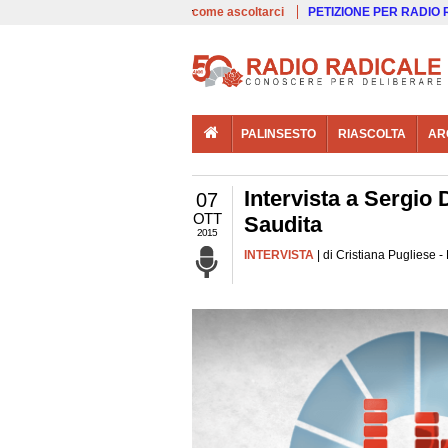
00:00
Live
come ascoltarci
PETIZIONE PER RADIO
PALINSESTO
RIASCOLTA
AR
Intervista a Sergio 
07
OTT
Saudita
2015
INTERVISTA
| di Cristiana Pugliese 