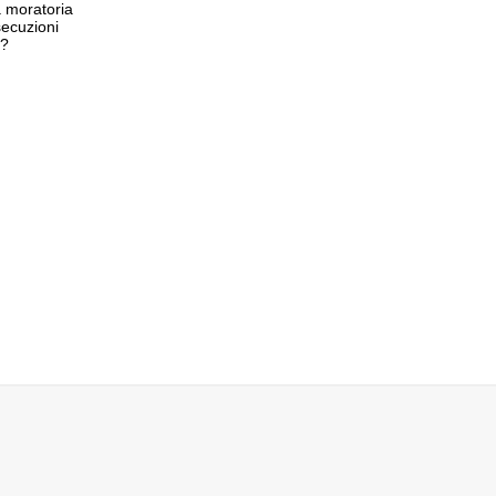
 moratoria
secuzioni
 ?