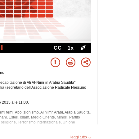
CC
1x
ino.
decapitazione di Ali Al-Nimr in Arabia Saudita"
Elia (segretario dell'Associazione Radicale Nessuno
re 2015 alle 11:00.
guenti temi: Abolizionismo, Al Nimr, Arabi, Arabia Saudita,
Umani, Esteri, Islam, Medio Oriente, Minori, Partito
Religione,
Terrorismo Internazionale, Unione
ti.
leggi tutto