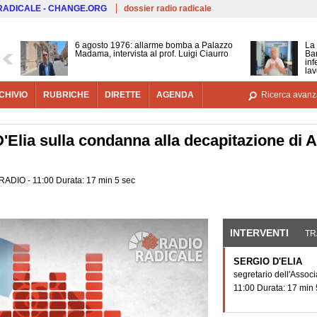
Salta al contenuto principale
 RADICALE - CHANGE.ORG
dossier radio radicale
6 agosto 1976: allarme bomba a Palazzo
La 
Madama, intervista al prof. Luigi Ciaurro
Bar
inf
lav
CHIVIO
RUBRICHE
DIRETTE
AGENDA
Ricerca avanz
D'Elia sulla condanna alla decapitazione di A
- RADIO - 11:00 Durata: 17 min 5 sec
INTERVENTI
(SCHE
TR
SERGIO D'ELIA
segretario dell'Asso
11:00 Durata: 17 min 