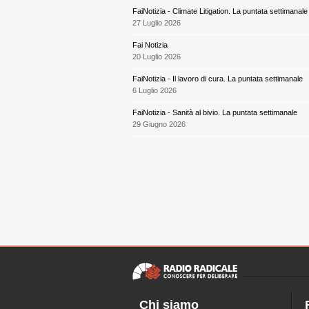
FaiNotizia - Climate Litigation. La puntata settimanale
27 Luglio 2026
Fai Notizia
20 Luglio 2026
FaiNotizia - Il lavoro di cura. La puntata settimanale
6 Luglio 2026
FaiNotizia - Sanità al bivio. La puntata settimanale
29 Giugno 2026
Chi siamo