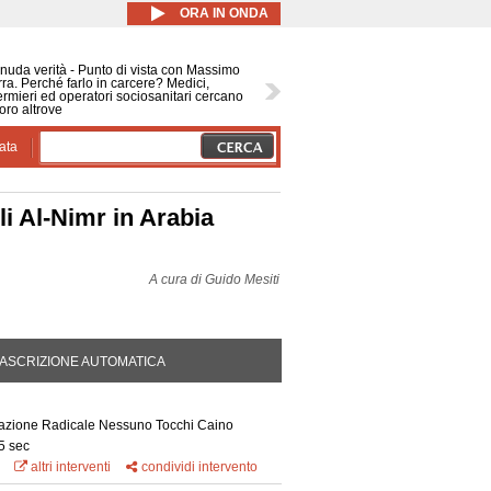
ORA IN ONDA
nuda verità - Punto di vista con Massimo
ra. Perché farlo in carcere? Medici,
ermieri ed operatori sociosanitari cercano
oro altrove
ata
li Al-Nimr in Arabia
A cura di
Guido Mesiti
DA ATTIVA)
ASCRIZIONE AUTOMATICA
ciazione Radicale Nessuno Tocchi Caino
5 sec
altri interventi
condividi intervento