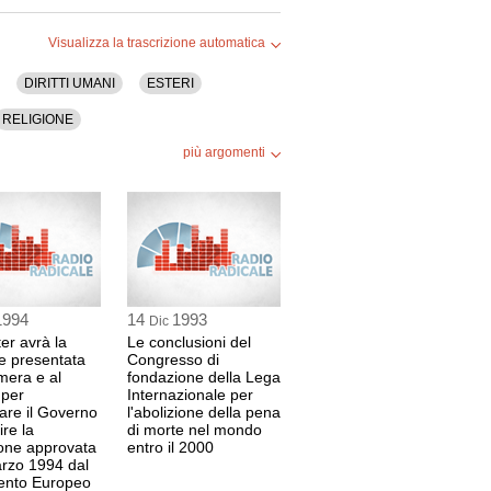
Visualizza la trascrizione automatica
DIRITTI UMANI
ESTERI
RELIGIONE
più argomenti
1994
14
1993
Dic
ter avrà la
Le conclusioni del
e presentata
Congresso di
mera e al
fondazione della Lega
 per
Internazionale per
re il Governo
l'abolizione della pena
ire la
di morte nel mondo
ione approvata
entro il 2000
arzo 1994 dal
ento Europeo