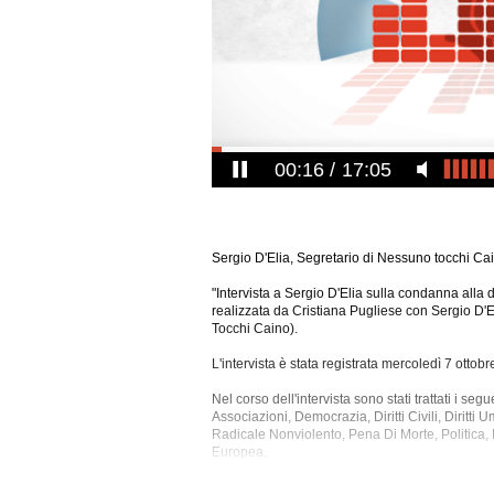
00:17
17:05
Sergio D'Elia, Segretario di Nessuno tocchi Ca
"Intervista a Sergio D'Elia sulla condanna alla 
realizzata da Cristiana Pugliese con Sergio D'
Tocchi Caino).
L'intervista è stata registrata mercoledì 7 ottob
Nel corso dell'intervista sono stati trattati i se
Associazioni, Democrazia, Diritti Civili, Diritti 
Radicale Nonviolento, Pena Di Morte, Politica, 
Europea.
La registrazione audio ha una durata di 17 minu