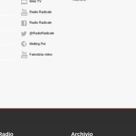
Web TV
Radio Radicale
Radio Radicale
@RadioRadicale
Melting Pot
Fainotizia video
Radio
Archivio