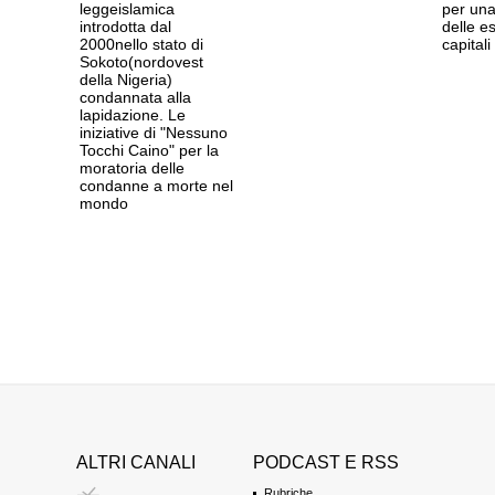
leggeislamica
per una
introdotta dal
delle e
2000nello stato di
capitali
Sokoto(nordovest
della Nigeria)
condannata alla
lapidazione. Le
iniziative di "Nessuno
Tocchi Caino" per la
moratoria delle
condanne a morte nel
mondo
ALTRI CANALI
PODCAST E RSS
Rubriche