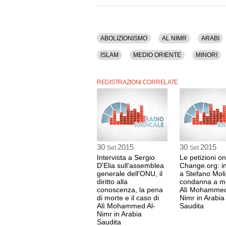
ABOLIZIONISMO
AL NIMR
ARABI
ISLAM
MEDIO ORIENTE
MINORI
TERRORISMO INTERNAZIONALE
UE
REGISTRAZIONI CORRELATE
30
2015
30
2015
Set
Set
Intervista a Sergio
Le petizioni on
D'Elia sull'assemblea
Change.org: in
generale dell'ONU, il
a Stefano Moli
diritto alla
condanna a mo
conoscenza, la pena
Alì Mohammed
di morte e il caso di
Nimr in Arabia
Alì Mohammed Al-
Saudita
Nimr in Arabia
Saudita