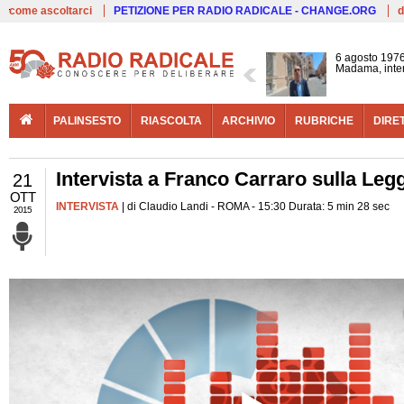
Live
come ascoltarci
PETIZIONE PER RADIO RADICALE - CHANGE.ORG
d
6 agosto 1976
Madama, interv
PALINSESTO
RIASCOLTA
ARCHIVIO
RUBRICHE
DIRE
Intervista a Franco Carraro sulla Legge
21
OTT
INTERVISTA
| di Claudio Landi - ROMA - 15:30 Durata: 5 min 28 sec
2015