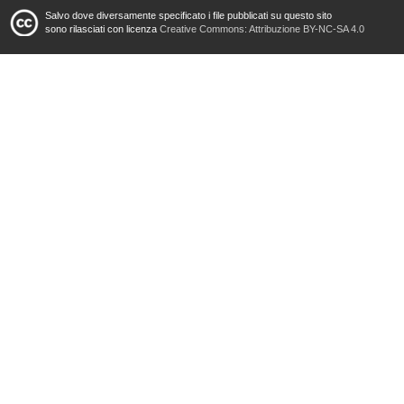
Salvo dove diversamente specificato i file pubblicati su questo sito
sono rilasciati con licenza
Creative Commons: Attribuzione BY-NC-SA 4.0