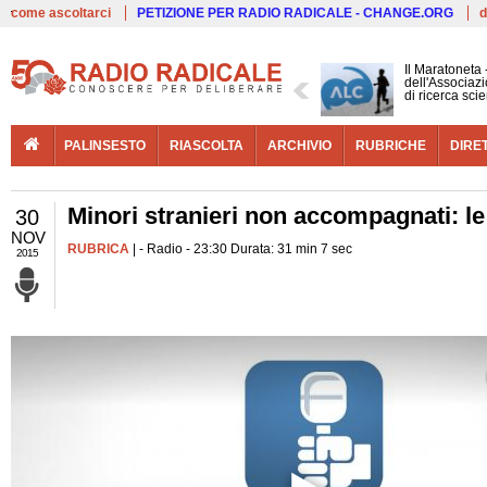
Live
come ascoltarci
PETIZIONE PER RADIO RADICALE - CHANGE.ORG
d
Il Maratoneta
dell'Associazi
di ricerca scie
PALINSESTO
RIASCOLTA
ARCHIVIO
RUBRICHE
DIRE
Minori stranieri non accompagnati: le r
30
NOV
RUBRICA
| - Radio - 23:30 Durata: 31 min 7 sec
2015