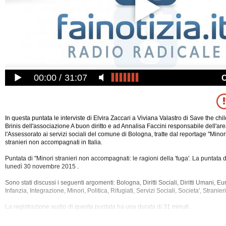
00:00
31:07
In questa puntata le interviste di Elvira Zaccari a Viviana Valastro di Save the chi
Brinis dell'associazione A buon diritto e ad Annalisa Faccini responsabile dell'ar
l'Assessorato ai servizi sociali del comune di Bologna, tratte dal reportage "Minori
stranieri non accompagnati in Italia.
Puntata di "Minori stranieri non accompagnati: le ragioni della 'fuga'. La puntata di
lunedì 30 novembre 2015 .
Sono stati discussi i seguenti argomenti: Bologna, Diritti Sociali, Diritti Umani, 
Infanzia, Integrazione,
Minori, Politica, Rifugiati, Servizi Sociali, Societa', Strani
La registrazione audio di questa puntata ha una durata di 31 minuti.