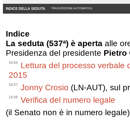
INDICE DELLA SEDUTA
TRASCRIZIONE AUTOMATICA
Indice
La seduta (537ª) è aperta
alle or
Presidenza del presidente
Pietro
16:04
Lettura del processo verbale 
2015
16:07
Jonny Crosio
(LN-AUT), sul p
16:08
Verifica del numero legale
(il Senato non è in numero legale)