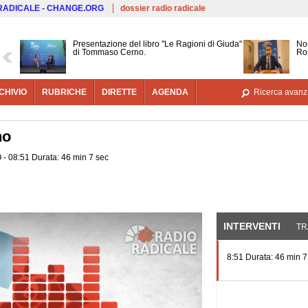
Salta al contenuto principale
 RADICALE - CHANGE.ORG
dossier radio radicale
Presentazione del libro "Le Ragioni di Giuda"
Noi
di Tommaso Cerno.
Ro
CHIVIO
RUBRICHE
DIRETTE
AGENDA
Ricerca avanz
no
O - 08:51 Durata: 46 min 7 sec
INTERVENTI
(SCHE
TR
8:51 Durata: 46 min 7