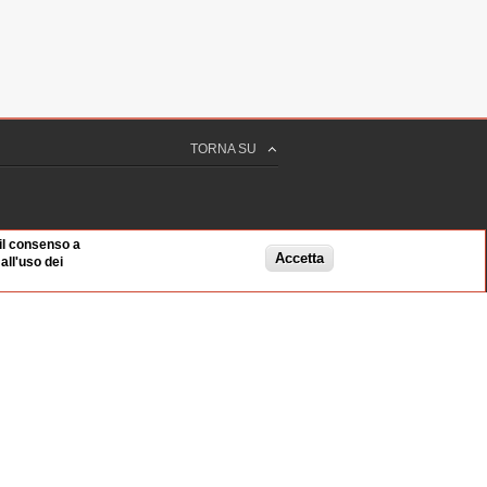
TORNA SU
 il consenso a
Accetta
ll'uso dei