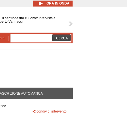
ORA IN ONDA
, il centrodestra e Conte: intervista a
berto Vannacci
ata
DA ATTIVA)
ASCRIZIONE AUTOMATICA
 sec
condividi intervento