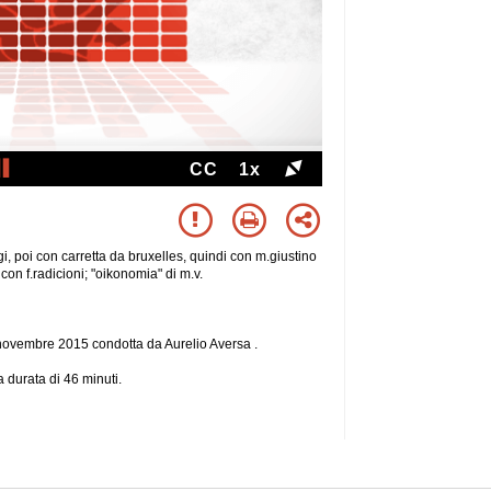
CC
1x
gi, poi con carretta da bruxelles, quindi con m.giustino
con f.radicioni; "oikonomia" di m.v.
6 novembre 2015 condotta da Aurelio Aversa .
 durata di 46 minuti.