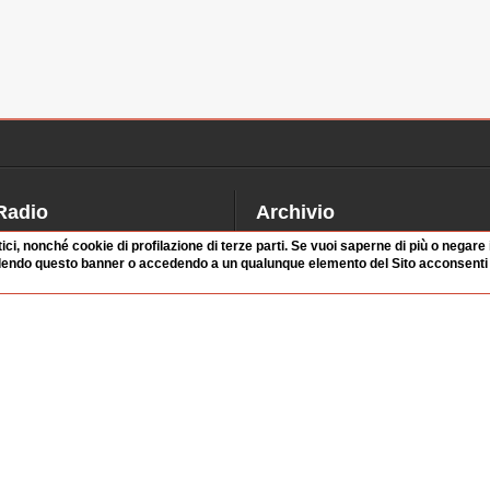
Radio
Archivio
alinsesto
Videoparlamento
tici, nonché cookie di profilazione di terze parti. Se vuoi saperne di più o negare
dendo questo banner o accedendo a un qualunque elemento del Sito acconsenti a
iascolta
Istituzioni
irette
Dibattiti
Rubriche
Manifestazioni
nterviste
Radicali
tatistiche audio/video