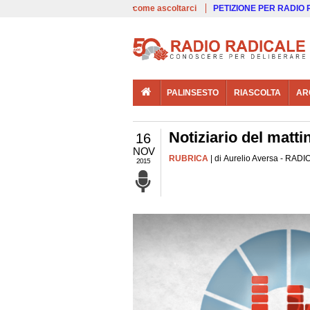
00:00
Live
come ascoltarci
PETIZIONE PER RADIO
PALINSESTO
RIASCOLTA
AR
Notiziario del matti
16
NOV
RUBRICA
| di Aurelio Aversa - RADI
2015