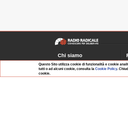
Chi siamo
Dossier Radio Radicale
P
Questo Sito utilizza cookie di funzionalità e cookie anali
tutti o ad alcuni cookie, consulta la
Cookie Policy
. Chiu
Questo sito
R
cookie.
L'Archivio
D
Redazione
La musica da Requiem
I
Infrastruttura informatica
S
Contattaci
Dati societari
Organismo di Vigilanza
Whistleblowing
FAQ