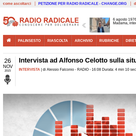
Live
come ascoltarci
PETIZIONE PER RADIO RADICALE - CHANGE.ORG
d
6 agosto 1976
Madama, interv
PALINSESTO
RIASCOLTA
ARCHIVIO
RUBRICHE
DIRE
Intervista ad Alfonso Celotto sulla si
26
NOV
INTERVISTA
| di Alessio Falconio - RADIO - 16:08 Durata: 4 min 10 sec
2015