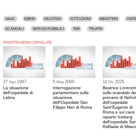
ANAC
EBREI
GIUSTIZIA
ISTITUZIONI
MINISTERI
OSPE
SCANDALI
SERVIZI PUBBLICI
TAR
TRUFFA
REGISTRAZIONI CORRELATE
27
1987
5
2000
11
2025
Ago
Mag
Dic
La situazione
Interrogazione
Beatrice Lorenzi
dell'ospedale di
parlamentare sulla
sullo scandalo de
Latina
situazione
primario di Nefro
dell'Ospedale San
dell'ospedale
Filippo Neri di Roma
Sant'Eugenio di
Roma e sul caos 
reparto Iceberg
dell'ospedale Sa
Raffaele di Milan