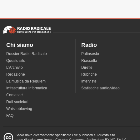
Chi siamo
Radio
Dossier Radio Radicale
Palinsesto
Questo sito
Riascolta
L'Archivio
Dirette
Redazione
Rubriche
La musica da Requiem
Interviste
Infrastruttura informatica
Statistiche audio/video
Contattaci
Dati societari
Whistleblowing
FAQ
Salvo dove diversamente specificato i file pubblicati su questo sito
sono rilasciati con licenza
Creative Commons: Attribuzione BY-NC-SA 4.0