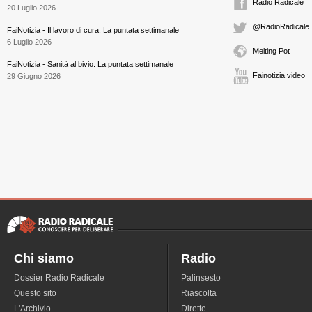
Radio Radicale
20 Luglio 2026
@RadioRadicale
FaiNotizia - Il lavoro di cura. La puntata settimanale
6 Luglio 2026
Melting Pot
FaiNotizia - Sanità al bivio. La puntata settimanale
Fainotizia video
29 Giugno 2026
Chi siamo
Radio
Dossier Radio Radicale
Palinsesto
Questo sito
Riascolta
L'Archivio
Dirette