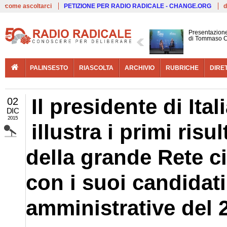
Live
come ascoltarci
PETIZIONE PER RADIO RADICALE - CHANGE.ORG
d
Presentazione
di Tommaso C
PALINSESTO
RIASCOLTA
ARCHIVIO
RUBRICHE
DIRE
Il presidente di It
02
DIC
2015
illustra i primi risu
della grande Rete c
con i suoi candidati
amministrative del 