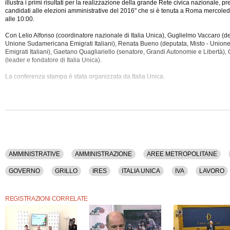
illustra i primi risultati per la realizzazione della grande Rete civica nazionale, p
candidati alle elezioni amministrative del 2016" che si è tenuta a Roma mercole
alle 10:00.
Con Lelio Alfonso (coordinatore nazionale di Italia Unica), Guglielmo Vaccaro (de
Unione Sudamericana Emigrati Italiani), Renata Bueno (deputata, Misto - Unio
Emigrati Italiani), Gaetano Quagliariello (senatore, Grandi Autonomie e Libertà),
(leader e fondatore di Italia Unica).
La conferenza stampa è stata organizzata da Italia Unica.
Tra gli argomenti discussi: Amministrative, Amministrazione, Aree Metropolitane, 
Economia, Elezioni, Europa, Famiglia, Governo, Grillo, Ires, Italia Unica, Iva, La
Stabilita', Marchini, Milano, Nazionalismo, Parlamento, Partito Democratico, Poli
Renzi, Riforme, Roma, Salvini, Sindaci, Spesa Pubblica, Territorio.
Questa conferenza stampa ha una durata di 49 minuti.
La conferenza stampa è disponibile anche nel solo formato audio.
AMMINISTRATIVE
AMMINISTRAZIONE
AREE METROPOLITANE
GOVERNO
GRILLO
IRES
ITALIA UNICA
IVA
LAVORO
PARLAMENTO
PARTITO DEMOCRATICO
POLITICA
RAZZISMO
REGISTRAZIONI CORRELATE
TERRITORIO