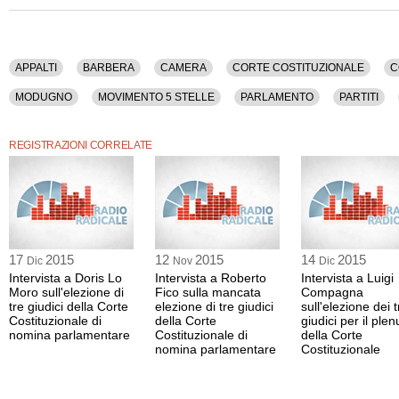
APPALTI
BARBERA
CAMERA
CORTE COSTITUZIONALE
C
MODUGNO
MOVIMENTO 5 STELLE
PARLAMENTO
PARTITI
RIFORME
SENATO
SERVIZI PUBBLICI
TANGENTI
TV
REGISTRAZIONI CORRELATE
17
2015
12
2015
14
2015
Dic
Nov
Dic
Intervista a Doris Lo
Intervista a Roberto
Intervista a Luigi
Moro sull'elezione di
Fico sulla mancata
Compagna
tre giudici della Corte
elezione di tre giudici
sull'elezione dei t
Costituzionale di
della Corte
giudici per il ple
nomina parlamentare
Costituzionale di
della Corte
nomina parlamentare
Costituzionale