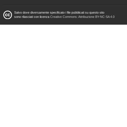
Salvo dove diversamente specificato i file pubblicati su questo sito
sono rilasciati con licenza
Creative Commons: Attribuzione BY-NC-SA 4.0