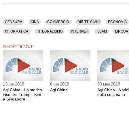
Tra gli argomenti
discussi: Censura, Cina, Commercio, Diritti Civili, Economia, Es
Giustizia, Google, Industria, Informatica, Integralismo, Internet, Islam, Lingua, Po
Servizi Pubblici, Sicurezza, Spionaggio, Sviluppo, Terrorismo Internazionale, Twitt
Jinping.
CENSURA
CINA
COMMERCIO
DIRITTI CIVILI
ECONOMIA
La registrazione audio di questa puntata ha una durata di 30 minuti.
INFORMATICA
INTEGRALISMO
INTERNET
ISLAM
LINGUA
SPIONAGGIO
SVILUPPO
TERRORISMO INTERNAZIONALE
TW
PUNTATE RECENTI
13
2018
6
2018
30
2018
Giu
Giu
Mag
Agi China - Lo storico
Agi China
Agi China - Notiz
incontro Trump - Kim
della settimana
a Singapore