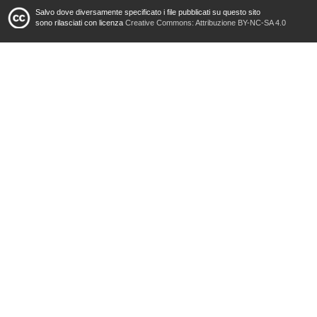
Salvo dove diversamente specificato i file pubblicati su questo sito
sono rilasciati con licenza
Creative Commons: Attribuzione BY-NC-SA 4.0