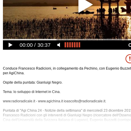
00:00
30:37
Conduce Francesco Radicioni, in collegamento da Pechino, con Eugenio Buzzett
per AgiChina.
Ospite della puntata: Gianluigi Negro.
Tema: lo sviluppo di Internet in Cina.
www.radioradicale.it - www.agichina.it ioascolto@radioradicale.it.
Puntata di "Agi China 24 - Notizie della settimana" di mercoledì 23 dicembre 20
Francesco Radicioni con gli interventi di Gianluigi Negro (ricercatore dell'Osserv
Cina dell'Università della Svizzera Italiana di Lugano), Eugenio Buzzetti (corri
del portale online AGI China).