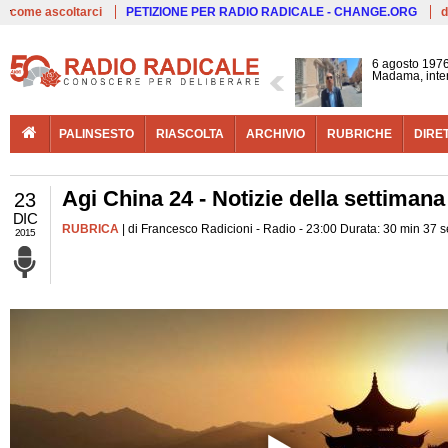
Live
come ascoltarci
PETIZIONE PER RADIO RADICALE - CHANGE.ORG
d
6 agosto 1976
Madama, interv
PALINSESTO
RIASCOLTA
ARCHIVIO
RUBRICHE
DIRE
Agi China 24 - Notizie della settimana
23
DIC
RUBRICA
| di Francesco Radicioni - Radio - 23:00 Durata: 30 min 37 
2015