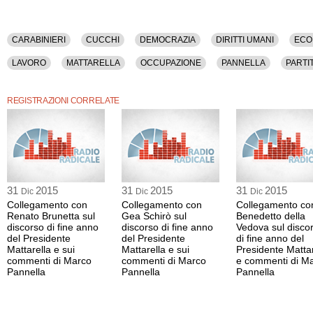
CARABINIERI
CUCCHI
DEMOCRAZIA
DIRITTI UMANI
ECO
LAVORO
MATTARELLA
OCCUPAZIONE
PANNELLA
PARTI
RENZI
SATIRA
TASSE
UNIONE EUROPEA
REGISTRAZIONI CORRELATE
31
2015
31
2015
31
2015
Dic
Dic
Dic
Collegamento con
Collegamento con
Collegamento co
Renato Brunetta sul
Gea Schirò sul
Benedetto della
discorso di fine anno
discorso di fine anno
Vedova sul disco
del Presidente
del Presidente
di fine anno del
Mattarella e sui
Mattarella e sui
Presidente Mattar
commenti di Marco
commenti di Marco
e commenti di M
Pannella
Pannella
Pannella