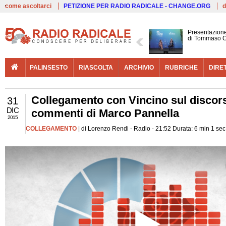
Live
come ascoltarci
PETIZIONE PER RADIO RADICALE - CHANGE.ORG
d
Presentazione
di Tommaso C
PALINSESTO
RIASCOLTA
ARCHIVIO
RUBRICHE
DIRE
Collegamento con Vincino sul discorso
31
DIC
commenti di Marco Pannella
2015
COLLEGAMENTO
| di Lorenzo Rendi - Radio - 21:52 Durata: 6 min 1 sec