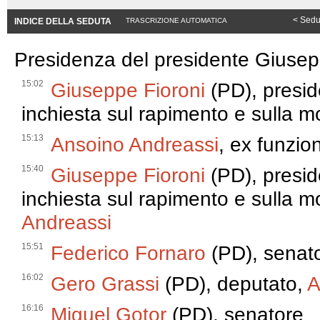
< Sedu
INDICE DELLA SEDUTA
TRASCRIZIONE AUTOMATICA
Presidenza del presidente Giusep
15:02
Giuseppe Fioroni
(PD), presid
inchiesta sul rapimento e sulla m
15:13
Ansoino Andreassi
, ex funzion
15:40
Giuseppe Fioroni
(PD), presid
inchiesta sul rapimento e sulla m
Andreassi
15:51
Federico Fornaro
(PD), senat
16:02
Gero Grassi
(PD), deputato,
A
16:16
Miguel Gotor
(PD), senatore