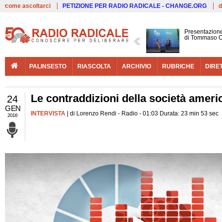
Live
come ascoltarci
PETIZIONE PER RADIO RADICALE - CHANGE.ORG
d
Presentazione
di Tommaso C
PALINSESTO
RIASCOLTA
ARCHIVIO
RUBRICHE
DIRE
Le contraddizioni della società americ
24
GEN
INTERVISTA
| di Lorenzo Rendi - Radio - 01:03 Durata: 23 min 53 sec
2016