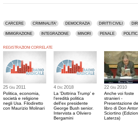
La registrazione audio ha una durata di 23 minuti.
CARCERE
CRIMINALITA'
DEMOCRAZIA
DIRITTI CIVILI
DIR
IMMIGRAZIONE
INTEGRAZIONE
MINORI
PENALE
POLITI
REGISTRAZIONI CORRELATE
25
2011
4
2018
22
2010
Giu
Dic
Giu
Politica, economia,
La 'Dottrina Trump' e
Anche voi foste
società e religione
l'eredità politica
stranieri -
negli Usa. Filodiretto
dell'ex presidente
Presentazione de
con Maurizio Molinari
George Bush senior.
libro di Don Anto
Intervista a Oliviero
Sciortino (Edizion
Bergamini
Laterza)