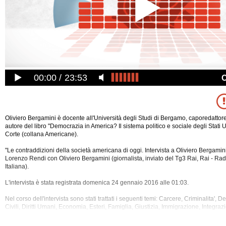
00:00
23:53
Oliviero Bergamini è docente all'Università degli Studi di Bergamo, caporedattore
autore del libro "Democrazia in America? Il sistema politico e sociale degli Stati 
Corte (collana Americane).
"Le contraddizioni della società americana di oggi. Intervista a Oliviero Bergamini
Lorenzo Rendi con Oliviero Bergamini (giornalista, inviato del Tg3 Rai, Rai - Rad
Italiana).
L'intervista è stata registrata domenica 24 gennaio 2016 alle 01:03.
Nel corso dell'intervista sono stati trattati i seguenti temi: Carcere, Criminalita',
Dem
Civili, Diritti Umani, Economia, Esteri, Famiglia, Giustizia, Immigrazione, Integraz
Politica, Societa', Stato, Usa, Welfare.