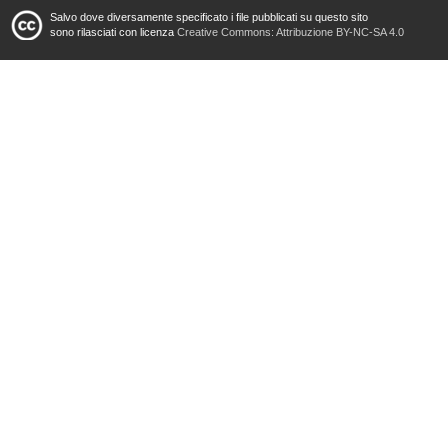
Salvo dove diversamente specificato i file pubblicati su questo sito
sono rilasciati con licenza
Creative Commons: Attribuzione BY-NC-SA 4.0