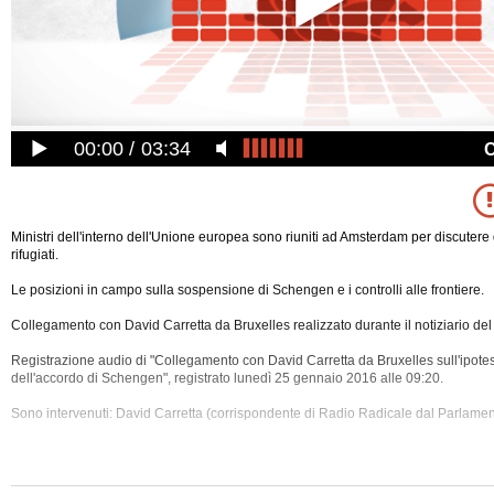
00:00
03:34
Ministri dell'interno dell'Unione europea sono riuniti ad Amsterdam per discutere d
rifugiati.
Le posizioni in campo sulla sospensione di Schengen e i controlli alle frontiere.
Collegamento con David Carretta da Bruxelles realizzato durante il notiziario del
Registrazione audio di "Collegamento con David Carretta da Bruxelles sull'ipote
dell'accordo di Schengen", registrato lunedì 25 gennaio 2016 alle 09:20.
Sono intervenuti: David Carretta (corrispondente di Radio Radicale dal Parlame
Tra gli argomenti discussi: Balcani, Controlli, Europa,
Immigrazione, Mediterraneo
Rifugiati, Schengen, Sicurezza, Unione Europea.