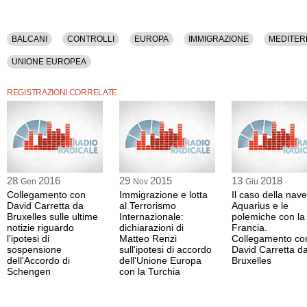
La registrazione audio ha una durata di 3 minuti.
BALCANI
CONTROLLI
EUROPA
IMMIGRAZIONE
MEDITE
UNIONE EUROPEA
REGISTRAZIONI CORRELATE
28
2016
29
2015
13
2018
Gen
Nov
Giu
Collegamento con
Immigrazione e lotta
Il caso della nave
David Carretta da
al Terrorismo
Aquarius e le
Bruxelles sulle ultime
Internazionale:
polemiche con la
notizie riguardo
dichiarazioni di
Francia.
l'ipotesi di
Matteo Renzi
Collegamento co
sospensione
sull'ipotesi di accordo
David Carretta d
dell'Accordo di
dell'Unione Europa
Bruxelles
Schengen
con la Turchia