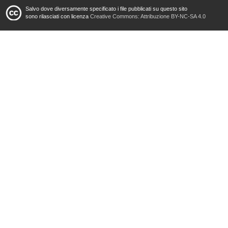
Salvo dove diversamente specificato i file pubblicati su questo sito
sono rilasciati con licenza
Creative Commons: Attribuzione BY-NC-SA 4.0