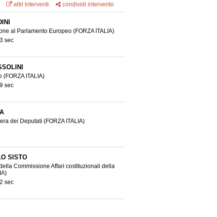
altri interventi
condividi intervento
INI
one al Parlamento Europeo
(FORZA ITALIA)
3 sec
SOLINI
eo
(FORZA ITALIA)
9 sec
A
era dei Deputati
(FORZA ITALIA)
O SISTO
della Commissione Affari costituzionali della
IA)
2 sec