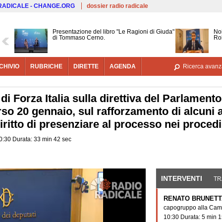
Salta al contenuto principale
 RADICALE - CHANGE.ORG
dossier radio radicale
Presentazione del libro "Le Ragioni di Giuda"
Noi
di Tommaso Cerno.
Ro
CHIVIO
RUBRICHE
DIRETTE
AGENDA
Ricerca avanz
i Forza Italia sulla direttiva del Parlament
orso 20 gennaio, sul rafforzamento di alcuni 
iritto di presenziare al processo nei proced
0:30 Durata: 33 min 42 sec
INTERVENTI
(SCHE
TR
RENATO BRUNETT
capogruppo alla Cam
10:30 Durata: 5 min 1