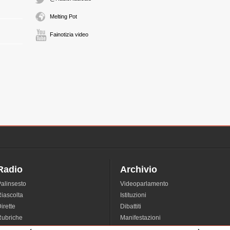
Melting Pot
Fainotizia video
Radio
Archivio
alinsesto
Videoparlamento
iascolta
Istituzioni
irette
Dibattiti
Rubriche
Manifestazioni
nterviste
Radicali