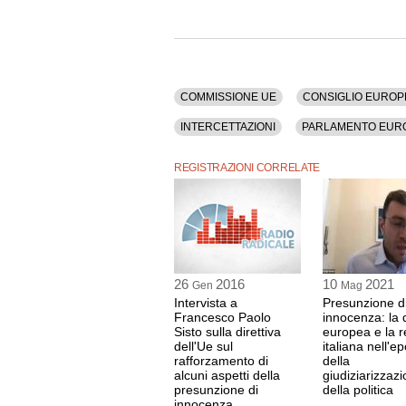
La conferenza stampa è stata organizzata da For
Sono stati trattati i seguenti argomenti: Comm
Diritti Dell'uomo, Forza Italia, Garantismo, Giu
Politica, Procedura, Unione Europea.
La registrazione video della conferenza stampa
COMMISSIONE UE
CONSIGLIO EUROP
La conferenza stampa è disponibile anche nel 
INTERCETTAZIONI
PARLAMENTO EUR
REGISTRAZIONI CORRELATE
26
2016
10
2021
Gen
Mag
Intervista a
Presunzione d
Francesco Paolo
innocenza: la d
Sisto sulla direttiva
europea e la r
dell'Ue sul
italiana nell'e
rafforzamento di
della
alcuni aspetti della
giudiziarizzaz
presunzione di
della politica
innocenza