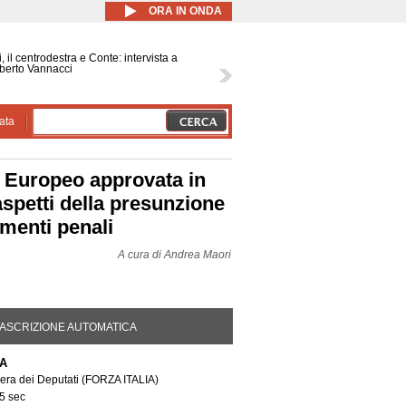
ORA IN ONDA
, il centrodestra e Conte: intervista a
berto Vannacci
ata
o Europeo approvata in
aspetti della presunzione
imenti penali
A cura di
Andrea Maori
DA ATTIVA)
ASCRIZIONE AUTOMATICA
A
era dei Deputati
(FORZA ITALIA)
5 sec