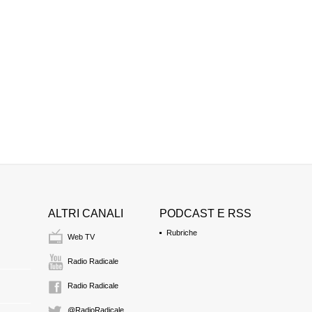
ELISABETTA GARD
capogruppo delegazi
10:59 Durata: 1 min 2
FRANCESCO PAOL
avvocato, presidente 
Camera
(FORZA ITAL
11:00 Durata: 2 min 5
RENATO BRUNETT
capogruppo alla Cam
11:03 Durata: 20 sec
ALTRI CANALI
PODCAST E RSS
Rubriche
Web TV
Radio Radicale
Radio Radicale
@RadioRadicale