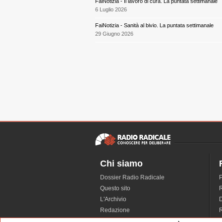
FaiNotizia - Il lavoro di cura. La puntata settimanale
6 Luglio 2026
FaiNotizia - Sanità al bivio. La puntata settimanale
29 Giugno 2026
Chi siamo
Dossier Radio Radicale
P
Questo sito
R
L'Archivio
D
Redazione
La musica da Requiem
I