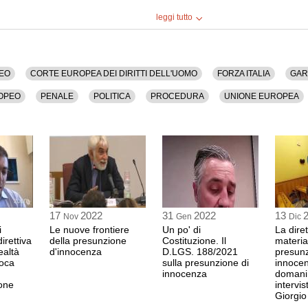
vice presidente Comm
za Italia.
(FORZA ITALIA)
leggi tutto
10:48 Durata: 2 min 4
issione Ue, Consiglio Europeo, Corte Europea Dei
stizia, Intercettazioni, Parlamento Europeo, Penale,
RENATO BRUNETT
 dura 33 minuti.
EO
CORTE EUROPEA DEI DIRITTI DELL'UOMO
FORZA ITALIA
GAR
capogruppo alla Cam
10:50 Durata: 1 min 4
solo formato audio.
OPEO
PENALE
POLITICA
PROCEDURA
UNIONE EUROPEA
PAOLO ROMANI
presidente del grupp
10:52 Durata: 3 min 5
RENATO BRUNETT
capogruppo alla Cam
17
2022
31
2022
13
10:56 Durata: 1 min 4
Nov
Gen
Dic
i
Le nuove frontiere
Un po' di
La diret
irettiva
della presunzione
Costituzione. Il
materia
ealtà
d'innocenza
D.LGS. 188/2021
presunz
LANFRANCO PAL
poca
sulla presunzione di
innoce
giornalista di Radio 
innocenza
domani 
10:58 Durata: 45 sec
ione
intervis
Giorgi