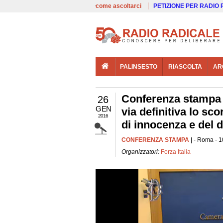
00:00
Live
come ascoltarci
PETIZIONE PER RADIO
PALINSESTO
RIASCOLTA
AR
Conferenza stampa d
26
GEN
via definitiva lo sc
2016
di innocenza e del d
CONFERENZA STAMPA
| - Roma - 1
Organizzatori:
Forza Italia