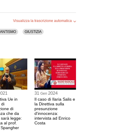
issione Giustizia della Camera dei Deputati
6 sec
Visualizza la trascrizione automatica
A
ANTISMO
GIUSTIZIA
era dei Deputati
(FORZA ITALIA)
4 sec
o al Senato della Repubblica
(FORZA ITALIA)
6 sec
A
era dei Deputati
(FORZA ITALIA)
2021
31
2024
4 sec
Gen
tiva Ue in
Il caso di Ilaria Salis e
 di
la Direttiva sulla
ione di
presunzione
AZZOLO
nza che da
d'innocenza:
Radicale
sarà legge:
intervista ad Enrico
ta al prof.
Costa
o Spangher