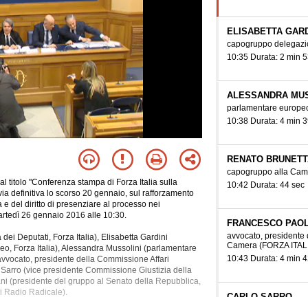
ELISABETTA GARD
capogruppo delegazi
10:35 Durata: 2 min 5
ALESSANDRA MUS
parlamentare europ
10:38 Durata: 4 min 3
RENATO BRUNETT
capogruppo alla Cam
 titolo "Conferenza stampa di Forza Italia sulla
10:42 Durata: 44 sec
ia definitiva lo scorso 20 gennaio, sul rafforzamento
 e del diritto di presenziare al processo nei
artedì 26 gennaio 2016 alle 10:30.
FRANCESCO PAOL
avvocato, presidente 
i Deputati, Forza Italia), Elisabetta Gardini
Camera
(FORZA ITAL
, Forza Italia), Alessandra Mussolini (parlamentare
10:43 Durata: 4 min 4
avvocato, presidente della Commissione Affari
lo Sarro (vice presidente Commissione Giustizia della
ni (presidente del gruppo al Senato della Repubblica,
di Radio Radicale).
CARLO SARRO