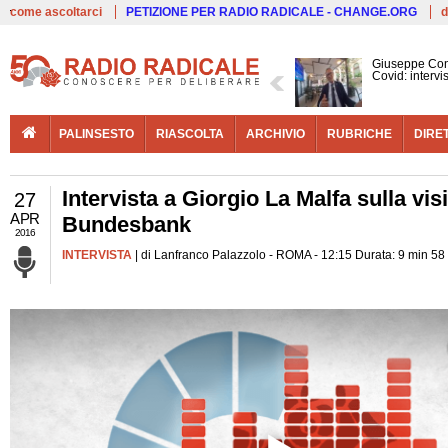
Live
come ascoltarci
PETIZIONE PER RADIO RADICALE - CHANGE.ORG
d
Giuseppe Con
Covid: interv
PALINSESTO
RIASCOLTA
ARCHIVIO
RUBRICHE
DIRE
Intervista a Giorgio La Malfa sulla vis
27
APR
Bundesbank
2016
INTERVISTA
| di Lanfranco Palazzolo - ROMA - 12:15 Durata: 9 min 58