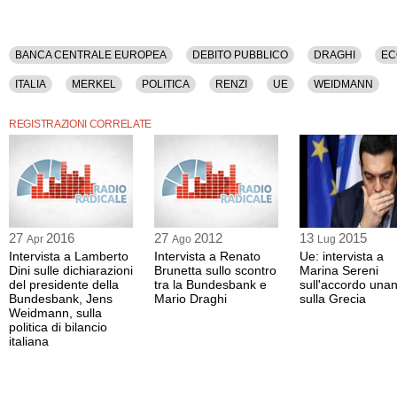
BANCA CENTRALE EUROPEA
DEBITO PUBBLICO
DRAGHI
EC
ITALIA
MERKEL
POLITICA
RENZI
UE
WEIDMANN
REGISTRAZIONI CORRELATE
27
2016
27
2012
13
2015
Apr
Ago
Lug
Intervista a Lamberto
Intervista a Renato
Ue: intervista a
Dini sulle dichiarazioni
Brunetta sullo scontro
Marina Sereni
del presidente della
tra la Bundesbank e
sull'accordo una
Bundesbank, Jens
Mario Draghi
sulla Grecia
Weidmann, sulla
politica di bilancio
italiana