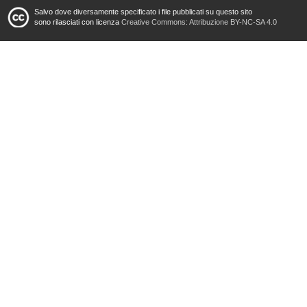
Salvo dove diversamente specificato i file pubblicati su questo sito
sono rilasciati con licenza
Creative Commons: Attribuzione BY-NC-SA 4.0