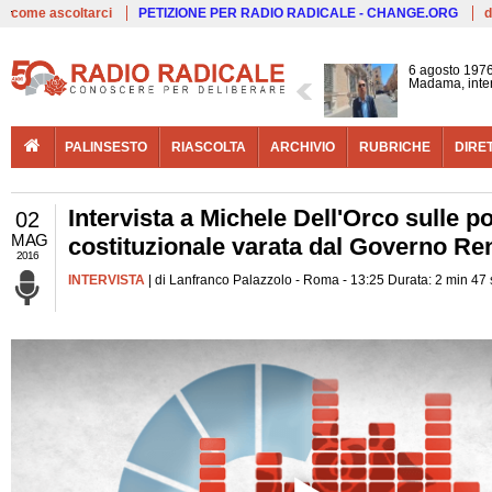
Live
come ascoltarci
PETIZIONE PER RADIO RADICALE - CHANGE.ORG
d
6 agosto 1976
Madama, interv
PALINSESTO
RIASCOLTA
ARCHIVIO
RUBRICHE
DIRE
Intervista a Michele Dell'Orco sulle p
02
MAG
costituzionale varata dal Governo Re
2016
INTERVISTA
| di Lanfranco Palazzolo - Roma - 13:25 Durata: 2 min 47