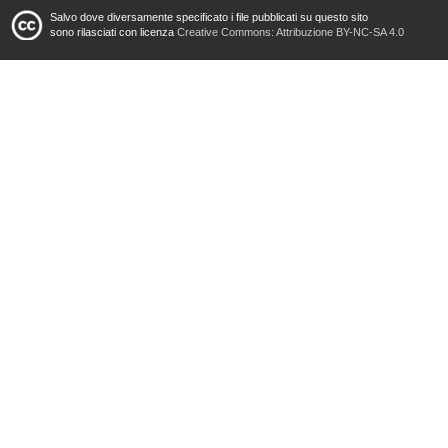
Salvo dove diversamente specificato i file pubblicati su questo sito
sono rilasciati con licenza
Creative Commons: Attribuzione BY-NC-SA 4.0