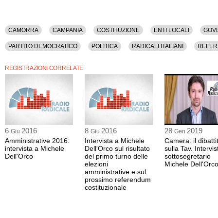
CAMORRA
CAMPANIA
COSTITUZIONE
ENTI LOCALI
GOV
PARTITO DEMOCRATICO
POLITICA
RADICALI ITALIANI
REFE
REGISTRAZIONI CORRELATE
6
2016
8
2016
28
2019
Giu
Giu
Gen
Amministrative 2016:
Intervista a Michele
Camera: il dibatti
intervista a Michele
Dell'Orco sul risultato
sulla Tav. Intervis
Dell'Orco
del primo turno delle
sottosegretario
elezioni
Michele Dell'Orc
amministrative e sul
prossimo referendum
costituzionale