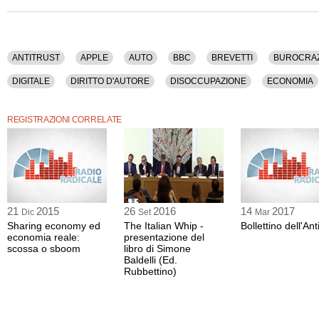
Capitalismo, Consumatori, Crisi, Digitale, Diritto D'autore, Disoccupazione, Econ
Elettricita', Energia, Europa, Facebook, Fiat, Finanziamenti, Fisco, Garante Merca
General Motors, Giornali, Giornalisti, Google, Governo, Identita', Impresa, Industri
Internet, Investimenti, Istituzioni, Italia, La Repubblica, La Stampa, Lavoro, Legge D
Letteratura, Libro, Licenziamento, Mass Media, Mercato, Meucci, Obama, Occup
ANTITRUST
APPLE
AUTO
BBC
BREVETTI
BUROCRAZ
Pil, Produzione, Radio, Rai, Recessione, Regioni, Renzi, Ricerca, Risparmio, Sal
Sessantotto, Societa', Soro, Stampa, Statistica, Storia, Studenti, Sviluppo, Tecno
DIGITALE
DIRITTO D'AUTORE
DISOCCUPAZIONE
ECONOMIA
Telecomunicazioni, Telefonia, Telematica, Televisione, Unione Europea, Universit
FINANZIAMENTI
FISCO
GARANTE MERCATO
GARANTE PRIV
La registrazione video di questo dibatto ha una durata di 1 ora e 36 minuti.
REGISTRAZIONI CORRELATE
GOVERNO
IDENTITA'
IMPRESA
INDUSTRIA
INFORMATIC
Questo contenuto è disponibile anche nella sola versione audio.
LA STAMPA
LAVORO
LEGGE DI STABILITA'
LETTERATURA
OBAMA
OCCUPAZIONE
PARLAMENTO
PIL
PRODUZIONE
RISPARMIO
SALARIO
SCUOLA
SESSANTOTTO
SOCIETA'
21
2015
26
2016
14
2017
Dic
Set
Mar
TECNOLOGIA
TELECOM
TELECOMUNICAZIONI
TELEFONIA
Sharing economy ed
The Italian Whip -
Bollettino dell'Ant
economia reale:
presentazione del
scossa o sboom
libro di Simone
Baldelli (Ed.
Rubbettino)