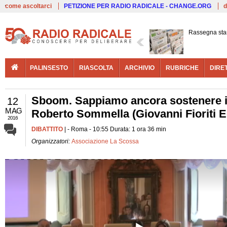
Live
come ascoltarci
PETIZIONE PER RADIO RADICALE - CHANGE.ORG
d
Rassegna st
PALINSESTO
RIASCOLTA
ARCHIVIO
RUBRICHE
DIRE
Sboom. Sappiamo ancora sostenere il
12
MAG
Roberto Sommella (Giovanni Fioriti E
2016
DIBATTITO
| - Roma - 10:55 Durata: 1 ora 36 min
Organizzatori:
Associazione La Scossa