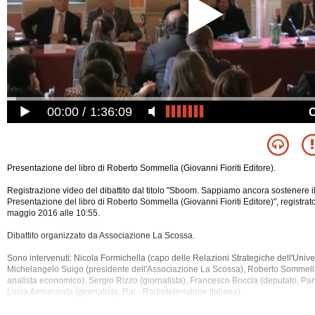
00:00
1:36:09
Presentazione del libro di Roberto Sommella (Giovanni Fioriti Editore).
Registrazione video del dibattito dal titolo "Sboom. Sappiamo ancora sostenere 
Presentazione del libro di Roberto Sommella (Giovanni Fioriti Editore)", registra
maggio 2016 alle 10:55.
Dibattito organizzato da Associazione La Scossa.
Sono intervenuti: Nicola Formichella (capo delle Relazioni Strategiche dell'Univ
Michelangelo Suigo (presidente dell'Associazione La Scossa), Roberto Sommella
analista economico), Sergio Rizzo (giornalista), Francesco
Boccia (deputato, Par
Lucia Annunziata (giornalista, Rai - Radiotelevisione Italiana).
Tra gli argomenti discussi: Antitrust, Apple, Auto, Bbc, Brevetti, Burocrazia, Cam