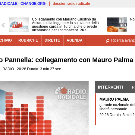
Salta al contenuto principale
 RADICALE - CHANGE.ORG
dossier radio radicale
Collegamento con Mariano Giustino da
Not
Ankara sulla legge per la soluzione della
questione curda in Turchia che prevede
un'amnistia per i combattenti PKK
CHIVIO
RUBRICHE
DIRETTE
AGENDA
Ricerca avanz
 Pannella: collegamento con Mauro Palma
 - RADIO - 20:28 Durata: 3 min 27 sec
INTERVENTI
(SCHE
TR
MAURO PALMA
garante nazionale dei 
libertà personale
20:28 Durata: 3 min 2