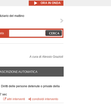
ORA IN ONDA
iziario del mattino
ata
A cura di
Alessio Grazioli
DA ATTIVA)
ASCRIZIONE AUTOMATICA
Diritti delle persone detenute o private della
7 sec
altri interventi
condividi intervento