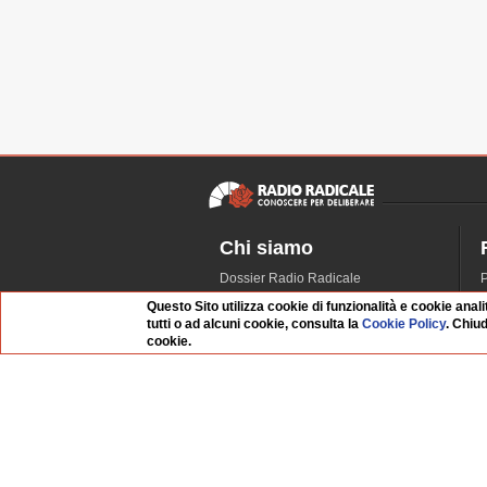
Chi siamo
Dossier Radio Radicale
P
Questo sito
R
Questo Sito utilizza cookie di funzionalità e cookie anali
tutti o ad alcuni cookie, consulta la
Cookie Policy
. Chiu
L'Archivio
D
cookie.
Redazione
La musica da Requiem
I
Infrastruttura informatica
S
Contattaci
Dati societari
Whistleblowing