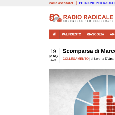
00:00
Live
come ascoltarci
PETIZIONE PER RADIO
PALINSESTO
RIASCOLTA
AR
Scomparsa di Marco
19
MAG
COLLEGAMENTO
| di Lorena D'Urso
2016