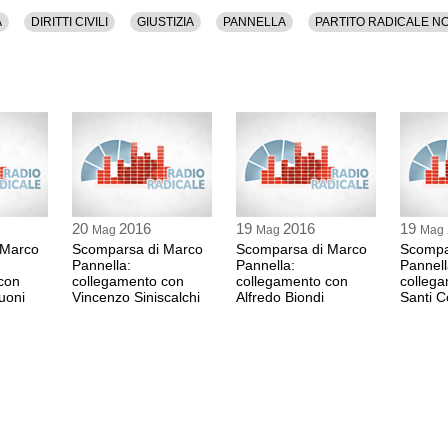
A
DIRITTI CIVILI
GIUSTIZIA
PANNELLA
PARTITO RADICALE N
20
2016
19
2016
19
Mag
Mag
Mag
 Marco
Scomparsa di Marco
Scomparsa di Marco
Scompa
Pannella:
Pannella:
Pannell
con
collegamento con
collegamento con
colleg
uoni
Vincenzo Siniscalchi
Alfredo Biondi
Santi C