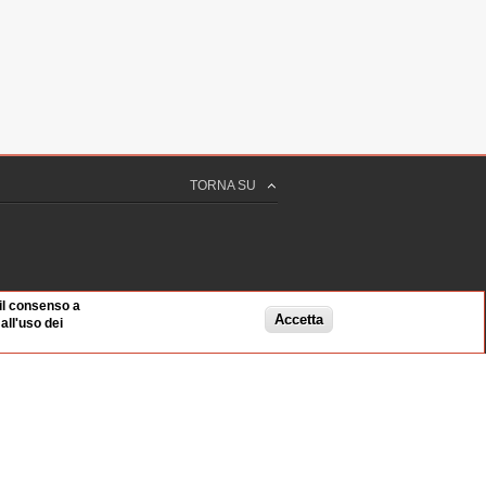
TORNA SU
 il consenso a
Accetta
ll'uso dei