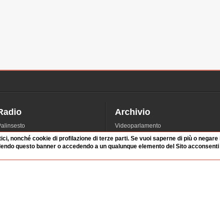
Radio
Archivio
alinsesto
Videoparlamento
iascolta
Istituzioni
tici, nonché cookie di profilazione di terze parti. Se vuoi saperne di più o negare
dendo questo banner o accedendo a un qualunque elemento del Sito acconsenti a
irette
Dibattiti
Rubriche
Manifestazioni
nterviste
Radicali
tatistiche audio/video