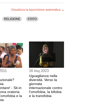
Visualizza la trascrizione automatica
RELIGIONE
STATO
2011
16
2023
Mag
Uguaglianza nella
tuzionale?
diversità. Verso la
ia
giornata
ntare! - Sit-in
internazionale contro
ona oratoria
l'omofobia, la bifobia
l'omofobia e la
e la transfobia
bia