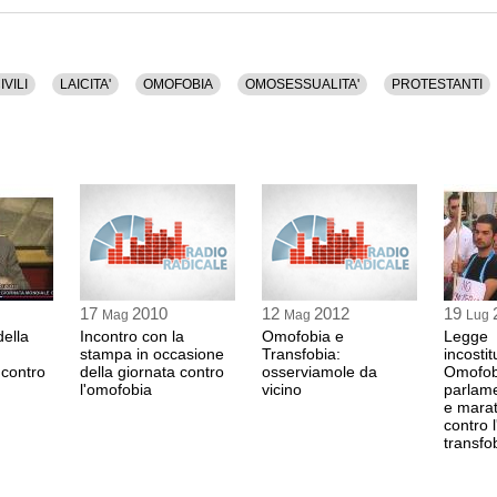
ti.
IVILI
LAICITA'
OMOFOBIA
OMOSESSUALITA'
PROTESTANTI
17
2010
12
2012
19
Mag
Mag
Lug
ella
Incontro con la
Omofobia e
Legge
stampa in occasione
Transfobia:
incosti
 contro
della giornata contro
osserviamole da
Omofob
l'omofobia
vicino
parlame
e marat
contro 
transfo