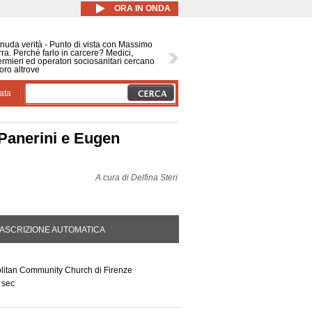
ORA IN ONDA
nuda verità - Punto di vista con Massimo
ra. Perché farlo in carcere? Medici,
ermieri ed operatori sociosanitari cercano
oro altrove
ata
 Panerini e Eugen
A cura di
Delfina Steri
DA ATTIVA)
ASCRIZIONE AUTOMATICA
I
olitan Community Church di Firenze
 sec