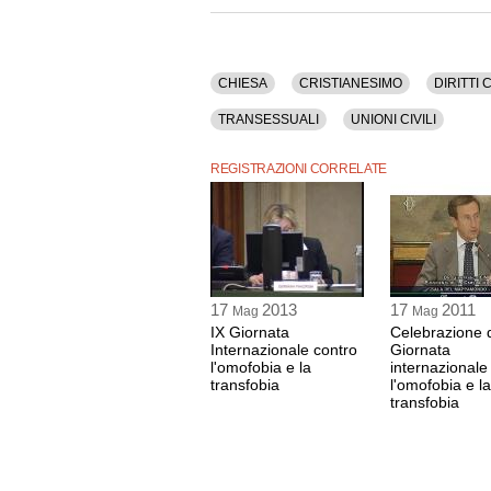
La registrazione audio ha una durata di 17 minu
CHIESA
CRISTIANESIMO
DIRITTI C
TRANSESSUALI
UNIONI CIVILI
REGISTRAZIONI CORRELATE
17
2013
17
2011
Mag
Mag
IX Giornata
Celebrazione d
Internazionale contro
Giornata
l'omofobia e la
internazionale
transfobia
l'omofobia e la
transfobia