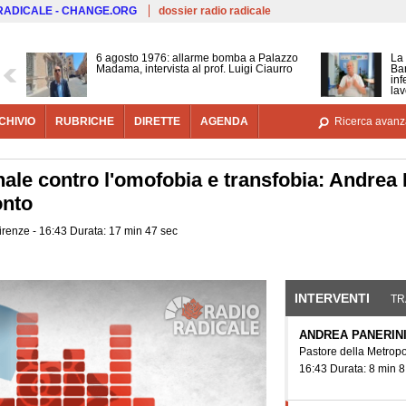
Salta al contenuto principale
 RADICALE - CHANGE.ORG
dossier radio radicale
6 agosto 1976: allarme bomba a Palazzo
La 
Madama, intervista al prof. Luigi Ciaurro
Bar
inf
lav
CHIVIO
RUBRICHE
DIRETTE
AGENDA
Ricerca avanz
nale contro l'omofobia e transfobia: Andrea
onto
 Firenze - 16:43 Durata: 17 min 47 sec
INTERVENTI
(SCHE
TR
ANDREA PANERIN
Pastore della Metrop
16:43 Durata: 8 min 8