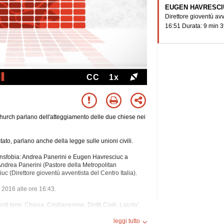
EUGEN HAVRESCI
Direttore gioventù avv
16:51 Durata: 9 min 3
CC
1x
urch parlano dell'atteggiamento delle due chiese nei
ato, parlano anche della legge sulle unioni civili.
ransfobia: Andrea Panerini e Eugen Havresciuc a
 Andrea Panerini (Pastore della Metropolitan
 (Direttore gioventù avventista del Centro Italia).
o 2016 alle ore 16:43.
enti temi: Chiesa, Cristianesimo, Diritti Civili, Laicita',
, Stato, Transessuali, Unioni Civili.
leggi tutto