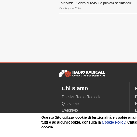
FaiNotizia - Sanità al bivio. La puntata settimanale
29 Giugno 2026
Chi siamo
Dossier Radio Radicale
P
Questo sito
R
L'Archivio
D
Redazione
Questo Sito utilizza cookie di funzionalità e cookie anali
tutti o ad alcuni cookie, consulta la
Cookie Policy
. Chiu
La musica da Requiem
I
cookie.
Infrastruttura informatica
S