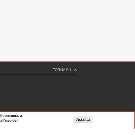
TORNA SU
 il consenso a
Accetta
ll'uso dei