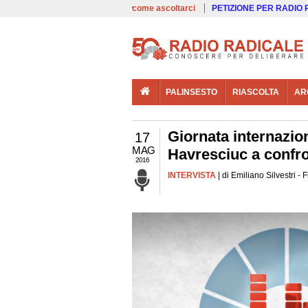
00:00
Live
come ascoltarci
PETIZIONE PER RADIO
PALINSESTO
RIASCOLTA
AR
Giornata internazio
17
MAG
Havresciuc a confr
2016
INTERVISTA
| di Emiliano Silvestri -