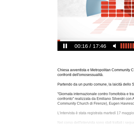
00:17
17:46
Chiesa avventista e Metropolitan Community Ch
confronti dell'omosessualità.
Partendo da un punto comune, la laicità dello St
"Giornata internazionale contro l'omofobia e t
confronto" realizzata da Emiliano Silvestri con
Community Church di Firenze), Eugen Havresciuc
L'intervista è stata registrata martedì 17 maggi
Nel corso
dell'intervista sono stati trattati i segu
Omofobia, Omosessualita', Protestanti, Religione