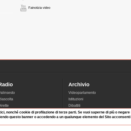
Fainotizia video
Radio
Archivio
alinsesto
Videoparlamento
iascolta
Istituzioni
irette
Dibattiti
Rubriche
Manifestazioni
tici, nonché cookie di profilazione di terze parti. Se vuoi saperne di più o negare
dendo questo banner o accedendo a un qualunque elemento del Sito acconsenti a
nterviste
Radicali
tatistiche audio/video