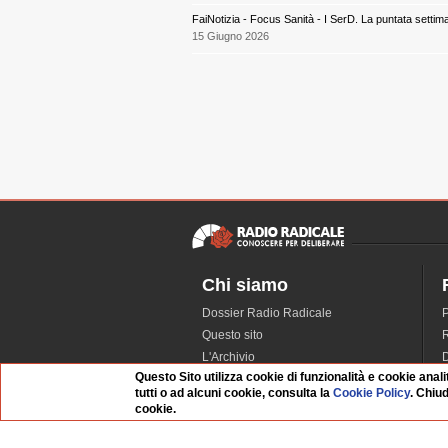
FaiNotizia - Focus Sanità - I SerD. La puntata settim
15 Giugno 2026
Chi siamo
Dossier Radio Radicale
P
Questo sito
R
L'Archivio
D
Questo Sito utilizza cookie di funzionalità e cookie anali
Redazione
tutti o ad alcuni cookie, consulta la
Cookie Policy
. Chiu
La musica da Requiem
I
cookie.
Infrastruttura informatica
S
Contattaci