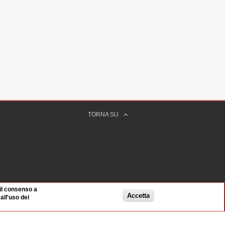
 10 sec
INI
 per la Giustizia Minorile e di Comunità del
zia
 59 sec
LATO
 sec
TORNA SU
ILLA
A
 di "Ristretti Orizzonti"
è detenuto
5 sec
 il consenso a
Accetta
ll'uso dei
 59 sec