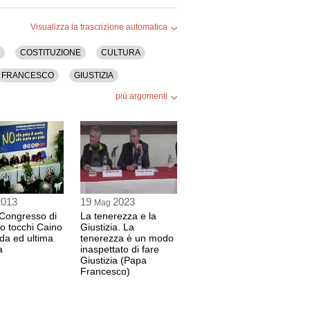
A
 di "Ristretti Orizzonti"
Visualizza la trascrizione automatica
5 sec
COSTITUZIONE
CULTURA
FRANCESCO
GIUSTIZIA
più argomenti
NONVIOLENZA
le persone detenute o private della libertà
 26 sec
 Istituzioni di diritto pubblico all'Università
 30 sec
2013
19
2023
Mag
Congresso di
La tenerezza e la
o tocchi Caino
Giustizia. La
da ed ultima
tenerezza è un modo
nistrazione Penitenziaria per il Triveneto
a
inaspettato di fare
 27 sec
Giustizia (Papa
Francesco)
e di "Ristretti Orizzonte"