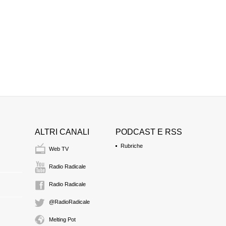
Detenuto
11:29 Durata: 12 min
sione audio.
GIOVANNI MARIA 
presidente emerito de
11:41 Durata: 28 min
SERGIO STAINO
direttore de l'Unità
12:10 Durata: 13 min
ALTRI CANALI
PODCAST E RSS
DIEGO OLIVIERI
imprenditore
Rubriche
Web TV
Autore del libro "O
12:23 Durata: 15 min
Radio Radicale
Radio Radicale
FRANCESCA ROM
TOMMASO ROME
@RadioRadicale
membro della redazione
Tommaso Romeo è 
Melting Pot