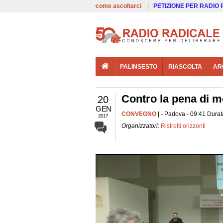
00:00
Live
come ascoltarci
PETIZIONE PER RADIO
PALINSESTO
RIASCOLTA
AR
Contro la pena di mo
20
GEN
CONVEGNO
| - Padova - 09:41 Durat
2017
Organizzatori:
Ristretti orizzonti