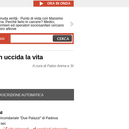
ORA IN ONDA
nuda verità - Punto di vista con Massimo
ra. Perché farlo in carcere? Medici,
ermieri ed operatori sociosanitari cercano
oro altrove
ata
n uccida la vita
A cura di
Fabio Arena e SI
DA ATTIVA)
ASCRIZIONE AUTOMATICA
NI
Circondariale "Due Palazzi" di Padova
 sec