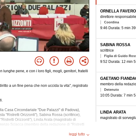
ORNELLA FAVERO
direttore responsabile 
Coordina
9:46 Durata: 5 min 39
SABINA ROSSA
scrittrice
Figlia di Guido Ross
9:52 Durata: 12 min 5
lunghe pene, e con i loro figli, mogli, genitori, fratelli
GAETANO FIANDA
membro della redazione
ritto a un fine pena che non uccida la vita", registrato
Detenuto
10:05 Durata: 7 min 5
i.
ella Casa Circondariale "Due Palazzi" di Padova),
LINDA ARATA
ta "Ristretti Orizzonti"), Sabina Rossa (scrittrice),
magistrato di sorvegl
istretti Orizzonti"), Linda
Arata (magistrato di
10:13 Durata: 16 min
orenzo Sciacca (membro della redazione di "Ristretti
le persone detenute o private della libertà), Davide
ritto pubblico all'Università degli Studi di Milano),
leggi tutto