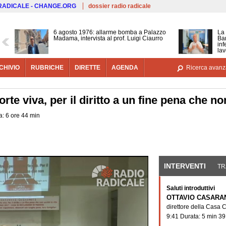
Salta al contenuto principale
 RADICALE - CHANGE.ORG
dossier radio radicale
6 agosto 1976: allarme bomba a Palazzo
La 
Madama, intervista al prof. Luigi Ciaurro
Bar
inf
lav
CHIVIO
RUBRICHE
DIRETTE
AGENDA
Ricerca avanz
rte viva, per il diritto a un fine pena che no
a: 6 ore 44 min
INTERVENTI
(SCHE
TR
Saluti introduttivi
OTTAVIO CASARA
direttore della Casa 
9:41 Durata: 5 min 39