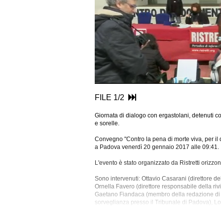
FILE 1/2
Giornata di dialogo con ergastolani, detenuti con 
e sorelle.
Convegno "Contro la pena di morte viva, per il di
a Padova venerdì 20 gennaio 2017 alle 09:41.
L'evento è stato organizzato da Ristretti orizzont
Sono intervenuti: Ottavio Casarani (direttore d
Ornella Favero (direttore responsabile della rivis
Gaetano Fiandaca (membro della redazione di "R
sorveglianza presso il Tribunale di Padova), L
Orizzonti"), Mauro Palma (garante nazionale del
Galliani (professore associato di Istituzioni di di