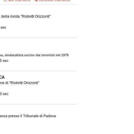
altri interventi
condividi intervento
della rivista "Ristretti Orizzonti"
 sec
a, sindacalista ucciso dai terroristi nel 1979
5 sec
CA
 di "Ristretti Orizzonti"
3 sec
ianza presso il Tribunale di Padova
 28 sec