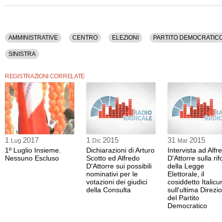
Sono intervenuti: Alfredo D'Attorre (deputato, Articolo 1 - Movimento Democratico
(gruppo parlamentare Camera)), Roberto Speranza (deputato, Articolo 1 - Movi
progressista (gruppo parlamentare Senato)), Giuseppe Civati (deputato e segretar
Sinistra Italiana - Sinistra Ecologia Libertà - Possibile), Massimo D'Alema (presid
AMMINISTRATIVE
CENTRO
ELEZIONI
PARTITO DEMOCRATIC
Fondazione Italianieuropei e presidente della FEPS), Giovanni Cuperlo (deputato
Democratico), Nicola Zingaretti (presidente della Regione Lazio, Partito Democra
SINISTRA
Orlando (ministro della Giustizia, Partito Democratico), Pier Luigi Bersani (deputat
Movimento democratico e progressista (gruppo parlamentare Senato)), Laura Bol
della Camera dei Deputati, Sinistra Ecologia Libertà).
REGISTRAZIONI CORRELATE
Tra gli argomenti discussi: Amministrative, Centro, Elezioni, Partito Democratico,
Politica, Possibile, Prodi, Renzi, Sinistra.
La registrazione video ha una durata di 24 minuti.
Questo contenuto è disponibile anche nella sola versione audio.
1
2017
1
2015
31
2015
Lug
Dic
Mar
1º Luglio Insieme.
Dichiarazioni di Arturo
Intervista ad Alfr
Nessuno Escluso
Scotto ed Alfredo
D'Attorre sulla ri
D'Attorre sui possibili
della Legge
nominativi per le
Elettorale, il
votazioni dei giudici
cosiddetto Italicu
della Consulta
sull'ultima Direzi
del Partito
Democratico