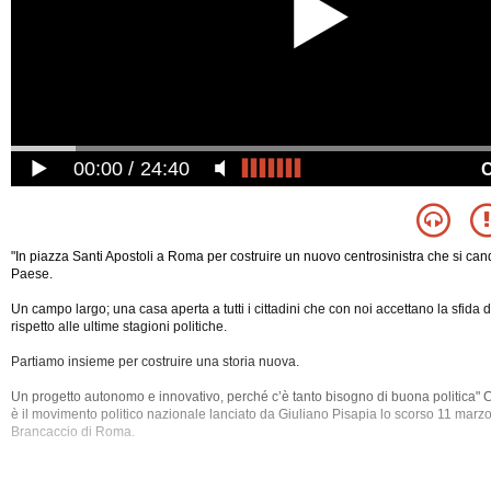
00:00
24:40
"In piazza Santi Apostoli a Roma per costruire un nuovo centrosinistra che si can
Paese.
Un campo largo; una casa aperta a tutti i cittadini che con noi accettano la sfida d
rispetto alle ultime stagioni politiche.
Partiamo insieme per costruire una storia nuova.
Un progetto autonomo e innovativo, perché c’è tanto bisogno di buona politica"
è il movimento politico nazionale lanciato da Giuliano Pisapia lo scorso 11 marzo
Brancaccio di Roma.
Registrazione video di "Dichiarazioni a margine della manifestazione "1° Luglio -
Escluso"", registrato a Roma sabato 1 luglio 2017 alle 19:00.