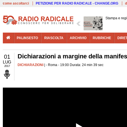
Live
come ascoltarci
PETIZIONE PER RADIO RADICALE - CHANGE.ORG
d
Stampa e reg
PALINSESTO
RIASCOLTA
ARCHIVIO
RUBRICHE
DIRE
Dichiarazioni a margine della manife
01
LUG
DICHIARAZIONI
| - Roma - 19:00 Durata: 24 min 39 sec
2017