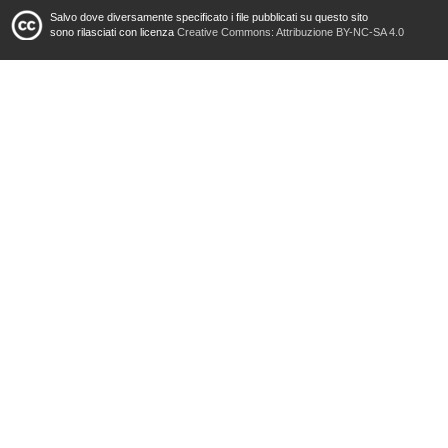
Salvo dove diversamente specificato i file pubblicati su questo sito
sono rilasciati con licenza
Creative Commons: Attribuzione BY-NC-SA 4.0