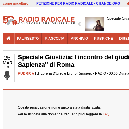
Live
come ascoltarci
PETIZIONE PER RADIO RADICALE - CHANGE.ORG
d
Speciale Giust
PALINSESTO
RIASCOLTA
ARCHIVIO
RUBRICHE
DIRE
Speciale Giustizia: l'incontro del giud
25
MAR
Sapienza" di Roma
1993
RUBRICA
| di Lorena D'Urso e Bruno Ruggiero - RADIO - 00:00 Durata
Questa registrazione non è ancora stata digitalizzata.
Per le risposte alle domande frequenti puoi leggere le
FAQ
.