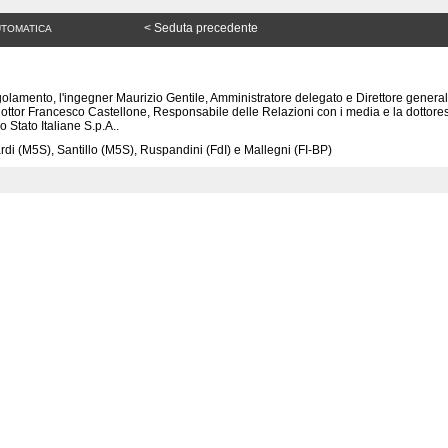
< Seduta precedente
UTOMATICA
egolamento, l'ingegner Maurizio Gentile, Amministratore delegato e Direttore general
l dottor Francesco Castellone, Responsabile delle Relazioni con i media e la dottor
lo Stato Italiane S.p.A..
ardi (M5S), Santillo (M5S), Ruspandini (FdI) e Mallegni (FI-BP)