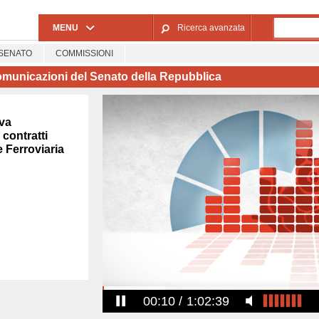
Salta al contenuto principale
MENU
Ricerca avanzata
SENATO
COMMISSIONI
omunicazioni del Senato della Repubblica
iva
 contratti
e Ferroviaria
00:10
1:02:39