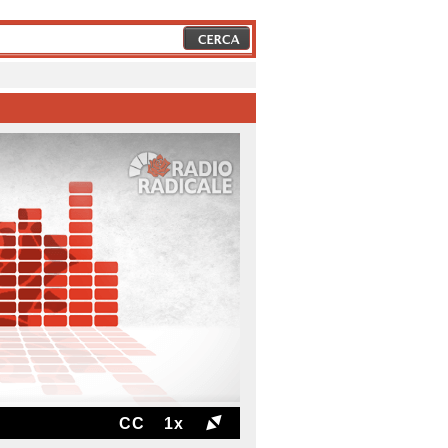
CC
1x