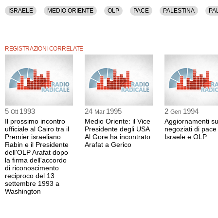
ISRAELE
MEDIO ORIENTE
OLP
PACE
PALESTINA
PA
REGISTRAZIONI CORRELATE
5
1993
24
1995
2
1994
Ott
Mar
Gen
Il prossimo incontro
Medio Oriente: il Vice
Aggiornamenti su
ufficiale al Cairo tra il
Presidente degli USA
negoziati di pace 
Premier israeliano
Al Gore ha incontrato
Israele e OLP
Rabin e il Presidente
Arafat a Gerico
dell'OLP Arafat dopo
la firma dell'accordo
di riconoscimento
reciproco del 13
settembre 1993 a
Washington