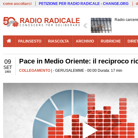
Live
come ascoltarci
PETIZIONE PER RADIO RADICALE - CHANGE.ORG
d
Radio carcer
PALINSESTO
RIASCOLTA
ARCHIVIO
RUBRICHE
DIRE
Pace in Medio Oriente: il reciproco r
09
SET
COLLEGAMENTO
| - GERUSALEMME - 00:00 Durata: 17 min
1993