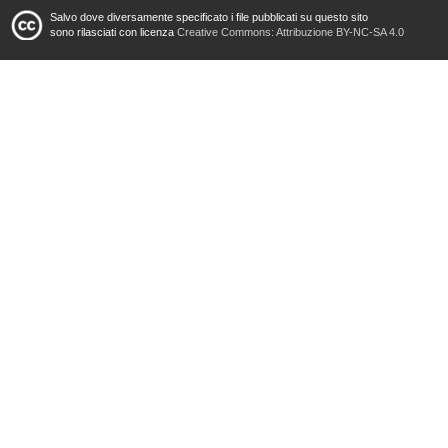
Salvo dove diversamente specificato i file pubblicati su questo sito
sono rilasciati con licenza
Creative Commons: Attribuzione BY-NC-SA 4.0