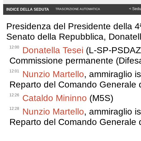
< Sedu
INDICE DELLA SEDUTA
TRASCRIZIONE AUTOMATICA
Presidenza del Presidente della 
Senato della Repubblica, Donatel
12:00
Donatella Tesei
(L-SP-PSDAZ),
Commissione permanente (Difesa
12:01
Nunzio Martello
, ammiraglio i
Reparto del Comando Generale de
12:26
Cataldo Mininno
(M5S)
12:28
Nunzio Martello
, ammiraglio i
Reparto del Comando Generale de