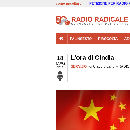
00:00
Live
come ascoltarci
PETIZIONE PER RADIO
PALINSESTO
RIASCOLTA
AR
L'ora di Cindia
18
MAG
SERVIZIO
| di Claudio Landi - RADIO 
2019