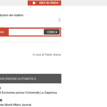
ORA IN ONDA
iziario del mattino
ata
A cura di
Fabio Arena
DA ATTIVA)
ASCRIZIONE AUTOMATICA
I
di Economia presso l'Università La Sapienza
ER
ista World Affairs Journal