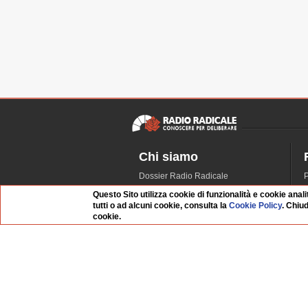
Chi siamo
Dossier Radio Radicale
P
Questo sito
R
Questo Sito utilizza cookie di funzionalità e cookie anali
tutti o ad alcuni cookie, consulta la
Cookie Policy
. Chiu
L'Archivio
D
cookie.
Redazione
La musica da Requiem
I
Infrastruttura informatica
S
Contattaci
Dati societari
Whistleblowing