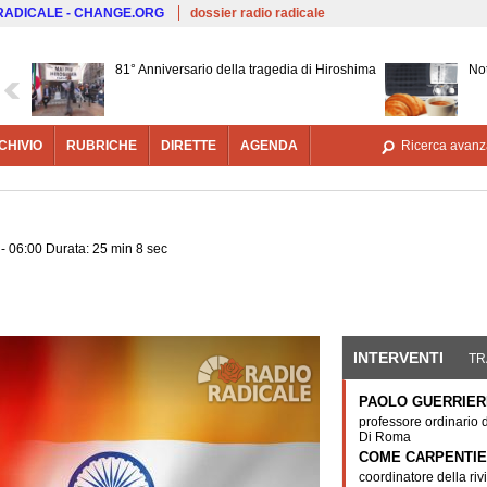
Salta al contenuto principale
 RADICALE - CHANGE.ORG
dossier radio radicale
81° Anniversario della tragedia di Hiroshima
Not
CHIVIO
RUBRICHE
DIRETTE
AGENDA
Ricerca avanz
- 06:00 Durata: 25 min 8 sec
INTERVENTI
(SCHE
TR
PAOLO GUERRIER
professore ordinario 
Di Roma
COME CARPENTI
coordinatore della riv