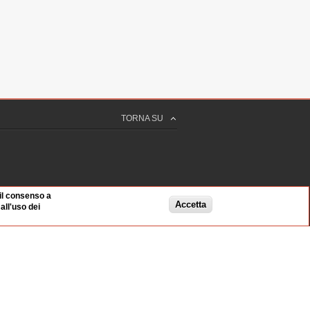
TORNA SU
 il consenso a
Accetta
ll'uso dei