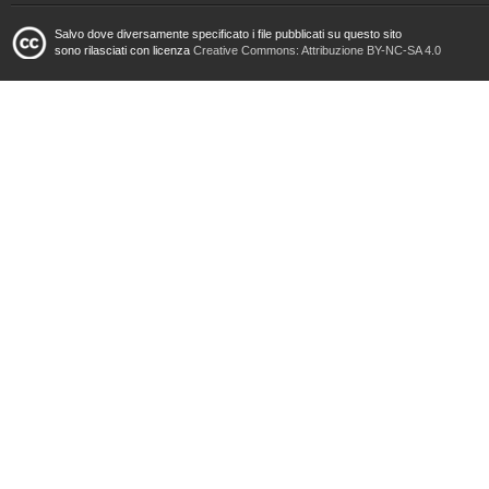
Salvo dove diversamente specificato i file pubblicati su questo sito
sono rilasciati con licenza
Creative Commons: Attribuzione BY-NC-SA 4.0