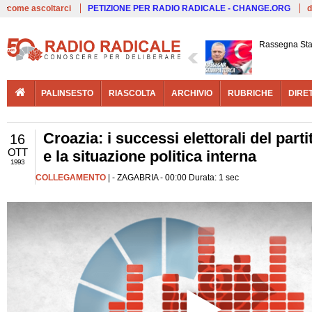
Live
come ascoltarci
PETIZIONE PER RADIO RADICALE - CHANGE.ORG
d
Rassegna St
PALINSESTO
RIASCOLTA
ARCHIVIO
RUBRICHE
DIRE
Croazia: i successi elettorali del par
16
OTT
e la situazione politica interna
1993
COLLEGAMENTO
| - ZAGABRIA - 00:00 Durata: 1 sec