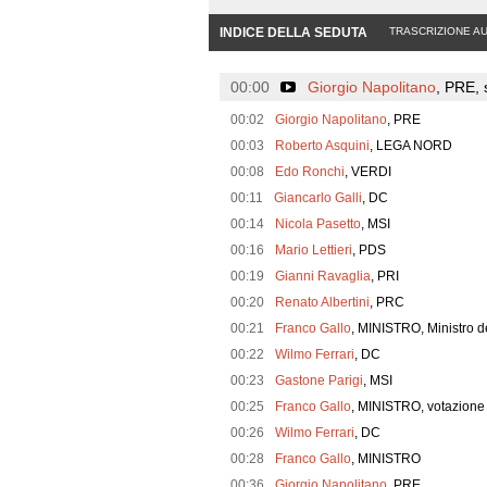
INDICE DELLA SEDUTA
TRASCRIZIONE A
00:00
Giorgio Napolitano
, PRE, 
00:02
Giorgio Napolitano
, PRE
00:03
Roberto Asquini
, LEGA NORD
00:08
Edo Ronchi
, VERDI
00:11
Giancarlo Galli
, DC
00:14
Nicola Pasetto
, MSI
00:16
Mario Lettieri
, PDS
00:19
Gianni Ravaglia
, PRI
00:20
Renato Albertini
, PRC
00:21
Franco Gallo
, MINISTRO, Ministro d
00:22
Wilmo Ferrari
, DC
00:23
Gastone Parigi
, MSI
00:25
Franco Gallo
, MINISTRO, votazione
00:26
Wilmo Ferrari
, DC
00:28
Franco Gallo
, MINISTRO
00:36
Giorgio Napolitano
, PRE