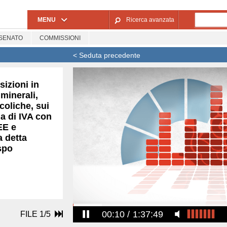
Salta al contenuto principale
MENU
Ricerca avanzata
SENATO
COMMISSIONI
< Seduta precedente
izioni in
 minerali,
coliche, sui
ia di IVA con
EE e
a detta
spo
00:11
1:37:49
FILE 1/5