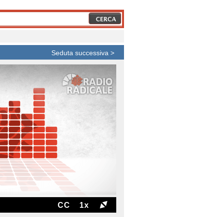
Seduta successiva >
CC
1x