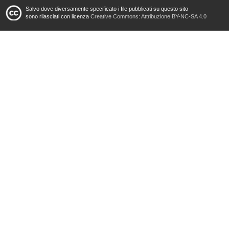
Salvo dove diversamente specificato i file pubblicati su questo sito
sono rilasciati con licenza
Creative Commons: Attribuzione BY-NC-SA 4.0