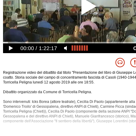
00:00
1:22:17
Registrazione video del dibattito dal titolo "Presentazione del libro di Giuseppe L
coatto. Storia sociale del campo di concentramento fascista di Casoli (1940-1944)"
Torricella Peligna lunedì 12 agosto 2019 alle ore 18:55.
Dibattito organizzato da Comune di Torricella Peligna.
Sono intervenuti: Icks Borea (attore teatrale), Cecilia Di Paolo (appartenente all
'Domenico Troilo' di Gessopalena, direttivo ANPI di Chieti), Carmine Ficca (sin
Torricella Peligna (Chieti)), Cecilia Di Paolo (componente della sezione ANPI "D
Gessopalena e del direttivo ANPI di Chieti), Manuele Gianfrancesco (storico), Mari
componente dell'Associazione "Il sentiero della libertà"), Giuseppe Lorentini (stor
Sono stati discussi i seguenti argomenti: Abruzzo, Anpi, Antifascismo, Campi Di
Chieti, Democrazia, Diritti Umani, Ebrei, Fascismo, Guerra, Olocausto, Societa', S