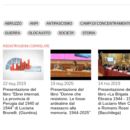
La registrazione video di questo dibatto ha una durata di 1 ora e 22 minuti.
Questo contenuto è disponibile anche nella sola versione audio.
ABRUZZO
ANPI
ANTIFASCISMO
CAMPI DI CONCENTRAMENT
GUERRA
OLOCAUSTO
SOCIETA'
STORIA
REGISTRAZIONI CORRELATE
22
2019
19
2025
14
2019
Mag
Mag
Feb
Presentazione del
Presentazione del
Presentazione de
libro "Ebrei internati.
libro "Donne che
libro «La Brigata
La provincia di
resistono. Le fosse
Ebraica 1944 - 1
Perugia dal 1940 al
ardeatine dal
di Luciano Meir 
1944" di Luciana
massacro alla
e Romano Rossi
Brunelli. (Giuntina)
memoria. 1944-2025"
(Bacchilega)