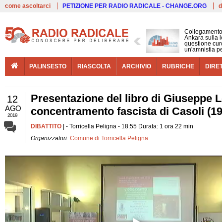
Live
come ascoltarci
PETIZIONE PER RADIO RADICALE - CHANGE.ORG
d
Collegamento
Ankara sulla l
questione cur
un'amnistia p
PALINSESTO
RIASCOLTA
ARCHIVIO
RUBRICHE
DIRE
Presentazione del libro di Giuseppe L
12
AGO
concentramento fascista di Casoli (1
2019
DIBATTITO
| - Torricella Peligna - 18:55 Durata: 1 ora 22 min
Organizzatori:
Comune di Torricella Peligna