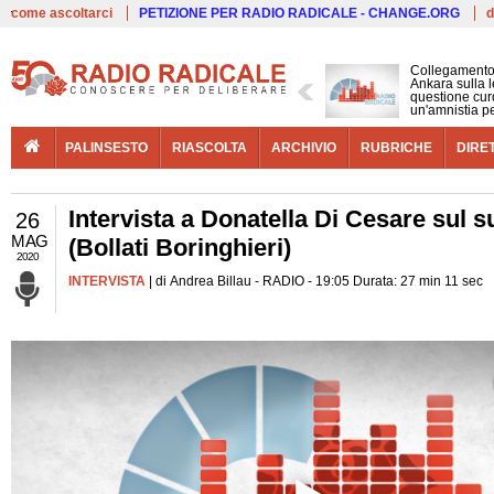
Live
come ascoltarci
PETIZIONE PER RADIO RADICALE - CHANGE.ORG
d
Collegamento
Ankara sulla l
questione cur
un'amnistia p
PALINSESTO
RIASCOLTA
ARCHIVIO
RUBRICHE
DIRE
Intervista a Donatella Di Cesare sul s
26
MAG
(Bollati Boringhieri)
2020
INTERVISTA
| di Andrea Billau - RADIO - 19:05 Durata: 27 min 11 sec