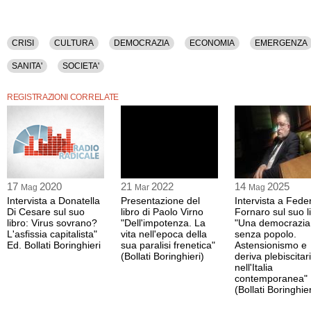
CRISI
CULTURA
DEMOCRAZIA
ECONOMIA
EMERGENZA
SANITA'
SOCIETA'
REGISTRAZIONI CORRELATE
17
2020
21
2022
14
2025
Mag
Mar
Mag
Intervista a Donatella
Presentazione del
Intervista a Fede
Di Cesare sul suo
libro di Paolo Virno
Fornaro sul suo l
libro: Virus sovrano?
"Dell'impotenza. La
"Una democrazia
L'asfissia capitalista"
vita nell'epoca della
senza popolo.
Ed. Bollati Boringhieri
sua paralisi frenetica"
Astensionismo e
(Bollati Boringhieri)
deriva plebiscitar
nell'Italia
contemporanea"
(Bollati Boringhier