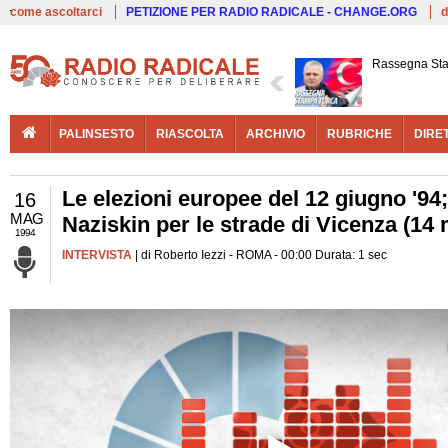
Live
come ascoltarci
PETIZIONE PER RADIO RADICALE - CHANGE.ORG
d
Rassegna St
PALINSESTO
RIASCOLTA
ARCHIVIO
RUBRICHE
DIRE
Le elezioni europee del 12 giugno '94;
16
MAG
Naziskin per le strade di Vicenza (14
1994
INTERVISTA
| di Roberto Iezzi - ROMA - 00:00 Durata: 1 sec