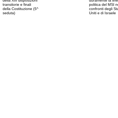
della XIII disposizioni
duramente la lin
transitorie e finali
politica del MSI n
della Costituzione (5^
confronti degli Sta
seduta)
Uniti e di Israele