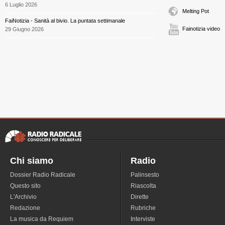
6 Luglio 2026
Melting Pot
FaiNotizia - Sanità al bivio. La puntata settimanale
Fainotizia video
29 Giugno 2026
Chi siamo
Radio
Dossier Radio Radicale
Palinsesto
Questo sito
Riascolta
L'Archivio
Dirette
Redazione
Rubriche
La musica da Requiem
Interviste