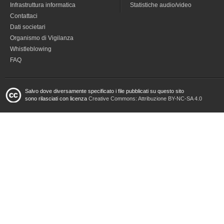
Infrastruttura informatica
Statistiche audio/video
Contattaci
Dati societari
Organismo di Vigilanza
Whistleblowing
FAQ
Salvo dove diversamente specificato i file pubblicati su questo sito
sono rilasciati con licenza
Creative Commons: Attribuzione BY-NC-SA 4.0