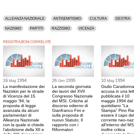
ALLEANZA NAZIONALE
ANTISEMITISMO
CULTURA
DESTRA
NAZISMO
PARTITI
RAZZISMO
VICENZA
REGISTRAZIONI CORRELATE
16
1994
26
1995
10
1994
Mag
Gen
Mag
La manifestazione dei
La seconda giornata
Giulio Caradonn
Naziskin per le strade
dei lavori del XVII
accusa in una let
di Vicenza del 15
Congresso Nazionale
pubblicata il 10
maggio '94; la
del MSI; Critiche al
maggio 1994 dal
proposta di legge
discorso odierno di
quotidiano "La
avanzata da alcuni
Gianfranco Fini e
Stampa" Pino Rau
parlamentari di
sulla proposta di
essere il capo del
Alleanza Nazionale
nuovo Statuto; Il
corrente neo-naz
con la quale si chiede
rapporto con i
all'interno del MS
l'abolizione della XII e
Riformatori
inoltre critica