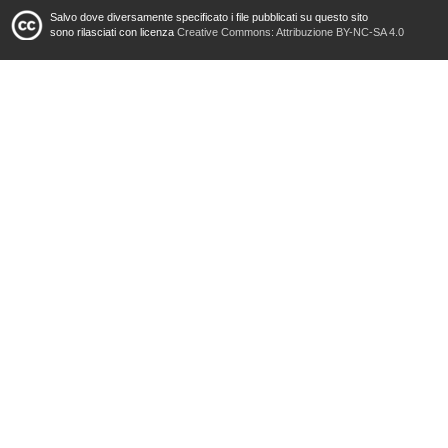
Salvo dove diversamente specificato i file pubblicati su questo sito
sono rilasciati con licenza
Creative Commons: Attribuzione BY-NC-SA 4.0