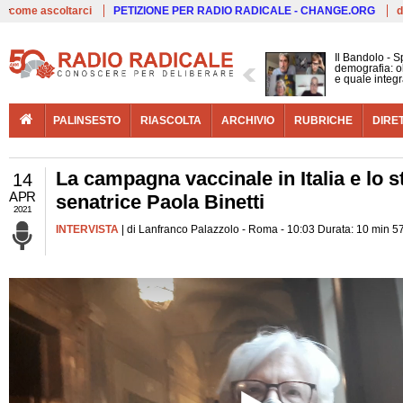
Live
come ascoltarci
PETIZIONE PER RADIO RADICALE - CHANGE.ORG
d
Il Bandolo - S
demografia: ol
e quale integ
PALINSESTO
RIASCOLTA
ARCHIVIO
RUBRICHE
DIRE
La campagna vaccinale in Italia e lo s
14
APR
senatrice Paola Binetti
2021
INTERVISTA
| di Lanfranco Palazzolo - Roma - 10:03 Durata: 10 min 5