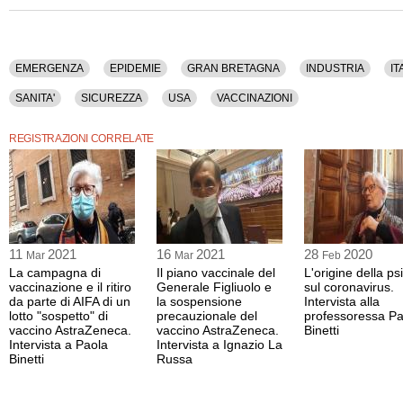
Questa
intervista è disponibile anche nella sola versione audio.
EMERGENZA
EPIDEMIE
GRAN BRETAGNA
INDUSTRIA
IT
SANITA'
SICUREZZA
USA
VACCINAZIONI
REGISTRAZIONI CORRELATE
11
2021
16
2021
28
2020
Mar
Mar
Feb
La campagna di
Il piano vaccinale del
L'origine della ps
vaccinazione e il ritiro
Generale Figliuolo e
sul coronavirus.
da parte di AIFA di un
la sospensione
Intervista alla
lotto "sospetto" di
precauzionale del
professoressa Pa
vaccino AstraZeneca.
vaccino AstraZeneca.
Binetti
Intervista a Paola
Intervista a Ignazio La
Binetti
Russa